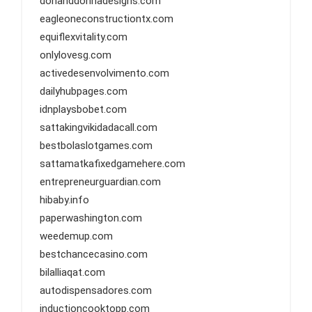
donanddonnadesigns.com
eagleoneconstructiontx.com
equiflexvitality.com
onlylovesg.com
activedesenvolvimento.com
dailyhubpages.com
idnplaysbobet.com
sattakingvikidadacall.com
bestbolaslotgames.com
sattamatkafixedgamehere.com
entrepreneurguardian.com
hibaby.info
paperwashington.com
weedemup.com
bestchancecasino.com
bilalliaqat.com
autodispensadores.com
inductioncooktopp.com