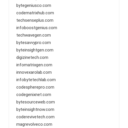
bytegeniusco.com
codematrixhub.com
techsenseplus.com
infoboostgenius.com
techwavegen.com
bytesavvypro.com
byteinsightgen.com
digizinetech.com
infomatrixgen.com
innovexarolab.com
infobytetechlab.com
codespherepro.com
codegenixnet.com
bytesourceweb.com
byteinsightnow.com
coderevivetech.com
magrevolveco.com