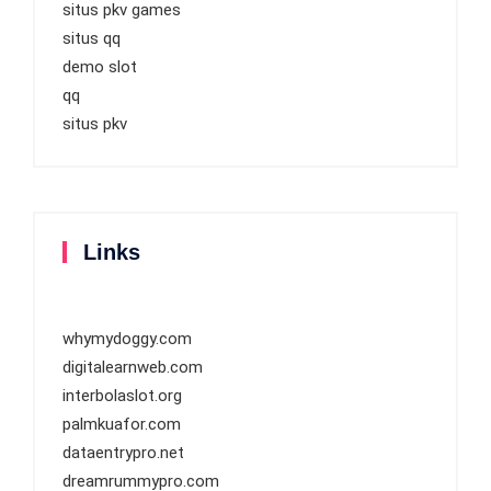
situs pkv games
situs qq
demo slot
qq
situs pkv
Links
whymydoggy.com
digitalearnweb.com
interbolaslot.org
palmkuafor.com
dataentrypro.net
dreamrummypro.com