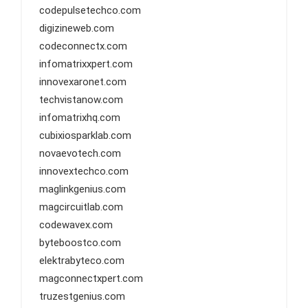
codepulsetechco.com
digizineweb.com
codeconnectx.com
infomatrixxpert.com
innovexaronet.com
techvistanow.com
infomatrixhq.com
cubixiosparklab.com
novaevotech.com
innovextechco.com
maglinkgenius.com
magcircuitlab.com
codewavex.com
byteboostco.com
elektrabyteco.com
magconnectxpert.com
truzestgenius.com