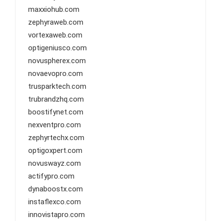
maxxiohub.com
zephyraweb.com
vortexaweb.com
optigeniusco.com
novuspherex.com
novaevopro.com
trusparktech.com
trubrandzhq.com
boostifynet.com
nexventpro.com
zephyrtechx.com
optigoxpert.com
novuswayz.com
actifypro.com
dynaboostx.com
instaflexco.com
innovistapro.com