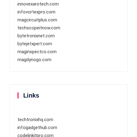
innovexarotech.com
infovortexpro.com
magcircuitplus.com
techscopeitnow.com
bytetronixnet.com
bytejetxpert.com
maginspectco.com
magdynogo.com
Links
techtronixhq.com
infogadgethub.com
codelinkitpro.com