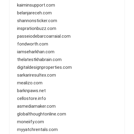
kaiminsupport.com
belanjareceh.com
shannonsticker.com
insprationbuzz.com
passeiodebarcoarraial.com
fondworth.com
iamseharkhan.com
thelatestkhabrain.com
digitaldesignproperties.com
sarkariresultex.com
mealizo.com
barknpaws.net
cellostore.info
asmediamaker.com
globalthoughtonline.com
moneiify.com
myyatchrentals.com