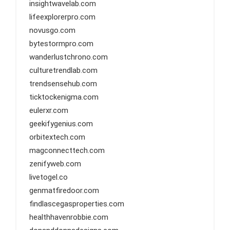
insightwavelab.com
lifeexplorerpro.com
novusgo.com
bytestormpro.com
wanderlustchrono.com
culturetrendlab.com
trendsensehub.com
ticktockenigma.com
eulerxr.com
geekifygenius.com
orbitextech.com
magconnecttech.com
zenifyweb.com
livetogel.co
genmatfiredoor.com
findlascegasproperties.com
healthhavenrobbie.com