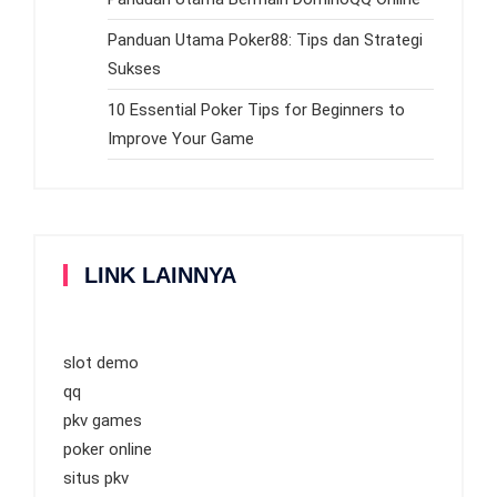
Panduan Utama Poker88: Tips dan Strategi
Sukses
10 Essential Poker Tips for Beginners to
Improve Your Game
LINK LAINNYA
slot demo
qq
pkv games
poker online
situs pkv