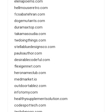
elenapoems.com
hellmouseretro.com
fcsabatehran.com
dogemutants.com
duramaxtop.com
takamasoudia.com
twdoingthings.com
stellabluedesignsco.com
paulsauthor.com
desirablecodeful.com
flexigennet.com
heronameclub.com
medmarket.io
outdoortablez.com
infotomy.com
healthysupplementsolution.com
codespottech.com
techdynogo.com