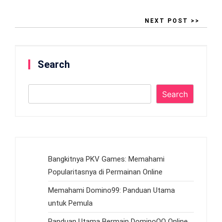
NEXT POST >>
Search
Search
Bangkitnya PKV Games: Memahami
Popularitasnya di Permainan Online
Memahami Domino99: Panduan Utama
untuk Pemula
Panduan Utama Bermain DominoQQ Online