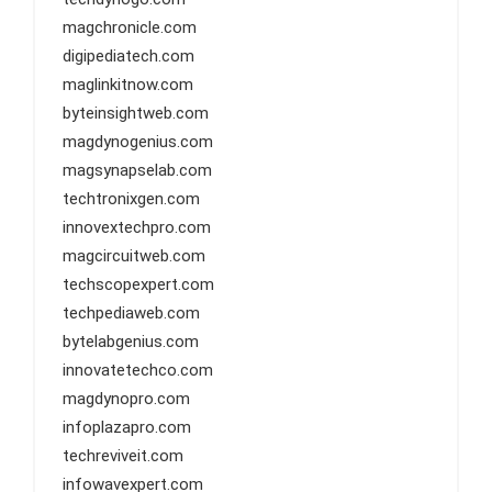
magchronicle.com
digipediatech.com
maglinkitnow.com
byteinsightweb.com
magdynogenius.com
magsynapselab.com
techtronixgen.com
innovextechpro.com
magcircuitweb.com
techscopexpert.com
techpediaweb.com
bytelabgenius.com
innovatetechco.com
magdynopro.com
infoplazapro.com
techreviveit.com
infowavexpert.com