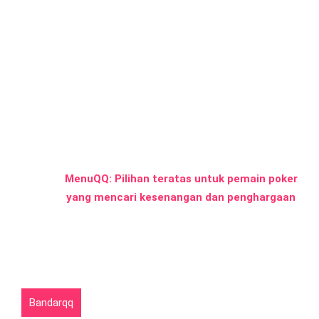
kesenangan
dan
penghargaan
Home
Bandarqq
MenuQQ: Pilihan teratas untuk pemain poker
yang mencari kesenangan dan penghargaan
Bandarqq