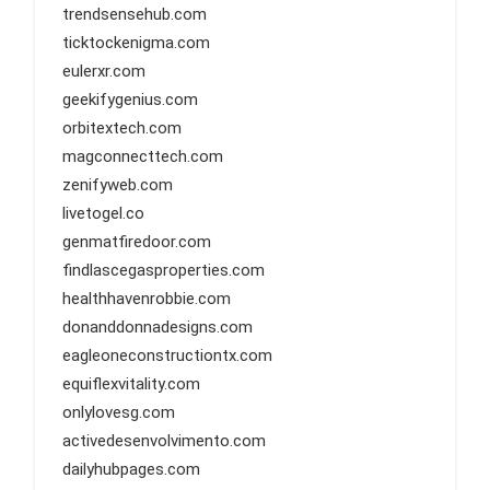
trendsensehub.com
ticktockenigma.com
eulerxr.com
geekifygenius.com
orbitextech.com
magconnecttech.com
zenifyweb.com
livetogel.co
genmatfiredoor.com
findlascegasproperties.com
healthhavenrobbie.com
donanddonnadesigns.com
eagleoneconstructiontx.com
equiflexvitality.com
onlylovesg.com
activedesenvolvimento.com
dailyhubpages.com