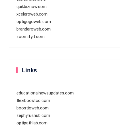
quikbiznow.com
xceleroweb.com
optigogoweb.com
brandaroweb.com
zoomifyit.com
Links
educationalnewsupdates.com
flexiboostco.com
boostioweb.com
zephyrushub.com
optipathlab.com