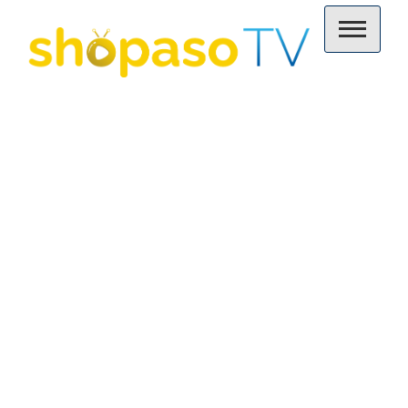
Skip
to
content
Situs Poker Online
Bergabunglah di situs poker online terpopuler dengan
MenuQQ:
pengguna terbanyak. Mainkan poker dengan komunitas besar
Terpopuler dengan
dan nikmati berbagai event menarik.
Pilihan
Pengguna Terbanyak
teratas untuk
pemain
poker yang
mencari