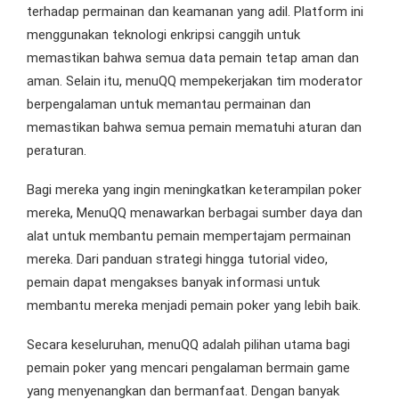
terhadap permainan dan keamanan yang adil. Platform ini
menggunakan teknologi enkripsi canggih untuk
memastikan bahwa semua data pemain tetap aman dan
aman. Selain itu, menuQQ mempekerjakan tim moderator
berpengalaman untuk memantau permainan dan
memastikan bahwa semua pemain mematuhi aturan dan
peraturan.
Bagi mereka yang ingin meningkatkan keterampilan poker
mereka, MenuQQ menawarkan berbagai sumber daya dan
alat untuk membantu pemain mempertajam permainan
mereka. Dari panduan strategi hingga tutorial video,
pemain dapat mengakses banyak informasi untuk
membantu mereka menjadi pemain poker yang lebih baik.
Secara keseluruhan, menuQQ adalah pilihan utama bagi
pemain poker yang mencari pengalaman bermain game
yang menyenangkan dan bermanfaat. Dengan banyak