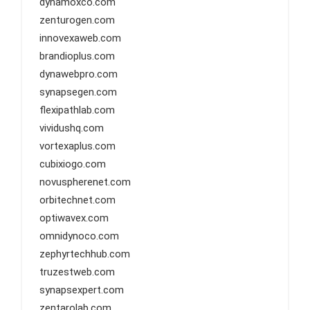
dynamoxco.com
zenturogen.com
innovexaweb.com
brandioplus.com
dynawebpro.com
synapsegen.com
flexipathlab.com
vividushq.com
vortexaplus.com
cubixiogo.com
novuspherenet.com
orbitechnet.com
optiwavex.com
omnidynoco.com
zephyrtechhub.com
truzestweb.com
synapsexpert.com
zentarolab.com