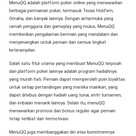
MenuQQ adalah platform poker online yang menawarkan
berbagai permainan poker, termasuk Texas Hold’em,
Omaha, dan banyak lainnya. Dengan antarmuka yang
ramah pengguna dan gameplay yang mulus, MenuQQ
memberikan pengalaman bermain yang mendalam dan
menyenangkan untuk pemain dari semua tingkat
keterampilan.
Salah satu fitur utama yang membuat MenuQQ terpisah
dari platform poker lainnya adalah program hadiahnya
yang murah hati. Pemain dapat memperoleh poin loyalitas
untuk setiap pertandingan yang mereka mainkan, yang
dapat ditebus dengan hadiah uang tunai, entri turnamen,
dan imbalan menarik lainnya. Selain itu, menuQQ
menawarkan promosi dan bonus reguler agar pemain
tetap terlibat dan termotivasi.
MenuQQ juga membanggakan diri atas komitmennya