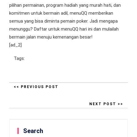
pilihan permainan, program hadiah yang murah hati, dan
komitmen untuk bermain adil, menuQQ memberikan
semua yang bisa diminta pemain poker. Jadi mengapa
menunggu? Daftar untuk menuQQ hari ini dan mulailah
bermain jalan menuju kemenangan besar!
[ad_2]
Tags:
<< PREVIOUS POST
NEXT POST >>
Search