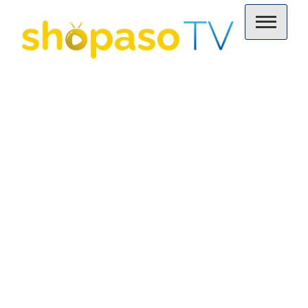
Skip
to
content
Situs Poker Online
Bergabunglah di situs poker online terpopuler dengan
Menjelajahi
pengguna terbanyak. Mainkan poker dengan komunitas besar
Terpopuler dengan
dan nikmati berbagai event menarik.
Fitur dan
Pengguna Terbanyak
Manfaat
Datukqq:
Tujuan
Permainan