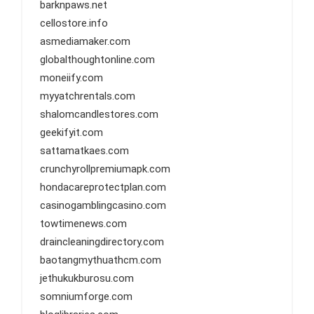
barknpaws.net
cellostore.info
asmediamaker.com
globalthoughtonline.com
moneiify.com
myyatchrentals.com
shalomcandlestores.com
geekifyit.com
sattamatkaes.com
crunchyrollpremiumapk.com
hondacareprotectplan.com
casinogamblingcasino.com
towtimenews.com
draincleaningdirectory.com
baotangmythuathcm.com
jethukukburosu.com
somniumforge.com