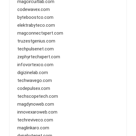
magcircuitlab.com
codewavex.com
byteboostco.com
elektrabyteco.com
magconnectxpert.com
truzestgenius.com
techpulsenet.com
zephyrtechxpert.com
infovortexco.com
digizinelab.com
techwavego.com
codepulsex.com
techscopetech.com
magdynoweb.com
innovexaroweb.com
techreviveco.com
maglinkaro.com
dynabytenet.com