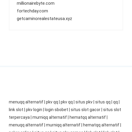
millionairebyte.com
fortechday.com
getcaminorealestateusa.xyz
menuqq alternatif
|
pkv qq
|
pkv qq
|
situs pkv
|
situs qq
|
qq
|
link slot
|
pkv login
|
login sbobet
|
situs slot gacor
|
situs slot
terpercaya
|
murniqq alternatif
|
hematqq alternatif
|
menuqq alternatif
|
murniqq alternatif
|
hematqq alternatif
|