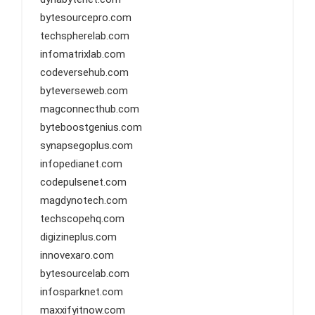
bytesourcepro.com
techspherelab.com
infomatrixlab.com
codeversehub.com
byteverseweb.com
magconnecthub.com
byteboostgenius.com
synapsegoplus.com
infopedianet.com
codepulsenet.com
magdynotech.com
techscopehq.com
digizineplus.com
innovexaro.com
bytesourcelab.com
infosparknet.com
maxxifyitnow.com