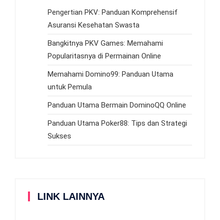
Pengertian PKV: Panduan Komprehensif
Asuransi Kesehatan Swasta
Bangkitnya PKV Games: Memahami
Popularitasnya di Permainan Online
Memahami Domino99: Panduan Utama
untuk Pemula
Panduan Utama Bermain DominoQQ Online
Panduan Utama Poker88: Tips dan Strategi
Sukses
LINK LAINNYA