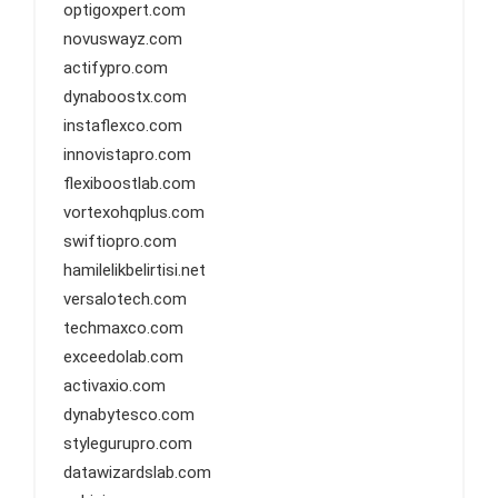
optigoxpert.com
novuswayz.com
actifypro.com
dynaboostx.com
instaflexco.com
innovistapro.com
flexiboostlab.com
vortexohqplus.com
swiftiopro.com
hamilelikbelirtisi.net
versalotech.com
techmaxco.com
exceedolab.com
activaxio.com
dynabytesco.com
stylegurupro.com
datawizardslab.com