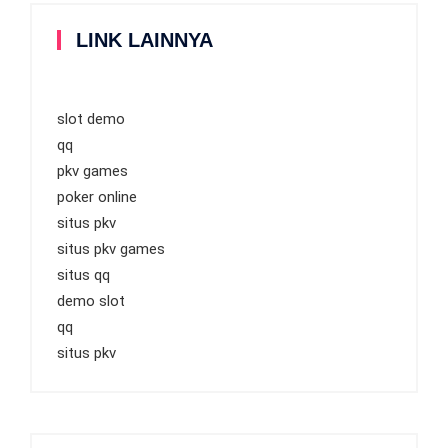
LINK LAINNYA
slot demo
qq
pkv games
poker online
situs pkv
situs pkv games
situs qq
demo slot
qq
situs pkv