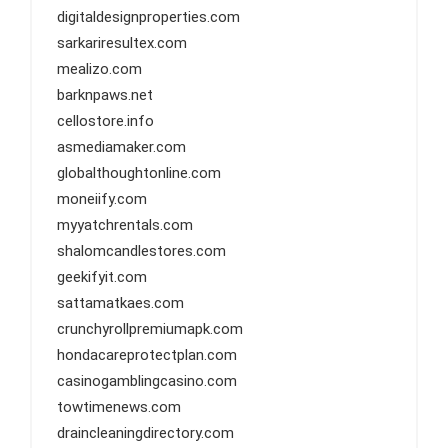
digitaldesignproperties.com
sarkariresultex.com
mealizo.com
barknpaws.net
cellostore.info
asmediamaker.com
globalthoughtonline.com
moneiify.com
myyatchrentals.com
shalomcandlestores.com
geekifyit.com
sattamatkaes.com
crunchyrollpremiumapk.com
hondacareprotectplan.com
casinogamblingcasino.com
towtimenews.com
draincleaningdirectory.com