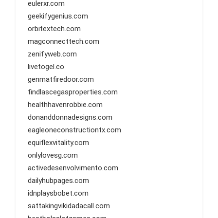
eulerxr.com
geekifygenius.com
orbitextech.com
magconnecttech.com
zenifyweb.com
livetogel.co
genmatfiredoor.com
findlascegasproperties.com
healthhavenrobbie.com
donanddonnadesigns.com
eagleoneconstructiontx.com
equiflexvitality.com
onlylovesg.com
activedesenvolvimento.com
dailyhubpages.com
idnplaysbobet.com
sattakingvikidadacall.com