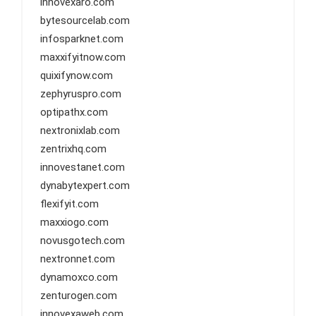
innovexaro.com
bytesourcelab.com
infosparknet.com
maxxifyitnow.com
quixifynow.com
zephyruspro.com
optipathx.com
nextronixlab.com
zentrixhq.com
innovestanet.com
dynabytexpert.com
flexifyit.com
maxxiogo.com
novusgotech.com
nextronnet.com
dynamoxco.com
zenturogen.com
innovexaweb.com