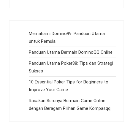
Memahami Domino99: Panduan Utama
untuk Pemula
Panduan Utama Bermain DominoQQ Online
Panduan Utama Poker88: Tips dan Strategi
Sukses
10 Essential Poker Tips for Beginners to
Improve Your Game
Rasakan Serunya Bermain Game Online
dengan Beragam Pilihan Game Kompasqq