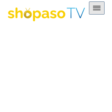
Skip
to
content
Situs Poker Online
Bergabunglah di situs poker online terpopuler dengan
Menjelajahi
pengguna terbanyak. Mainkan poker dengan komunitas besar
Terpopuler dengan
dan nikmati berbagai event menarik.
Dunia Judi
Pengguna Terbanyak
Online
Bersama
SahabatQQ
Home
Bandarqq