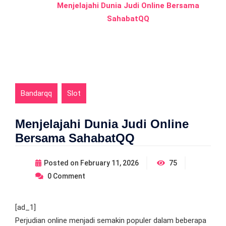
Menjelajahi Dunia Judi Online Bersama
SahabatQQ
Bandarqq
Slot
Menjelajahi Dunia Judi Online
Bersama SahabatQQ
Posted on
February 11, 2026
75
0
Comment
[ad_1]
Perjudian online menjadi semakin populer dalam beberapa