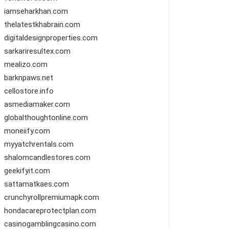
iamseharkhan.com
thelatestkhabrain.com
digitaldesignproperties.com
sarkariresultex.com
mealizo.com
barknpaws.net
cellostore.info
asmediamaker.com
globalthoughtonline.com
moneiify.com
myyatchrentals.com
shalomcandlestores.com
geekifyit.com
sattamatkaes.com
crunchyrollpremiumapk.com
hondacareprotectplan.com
casinogamblingcasino.com