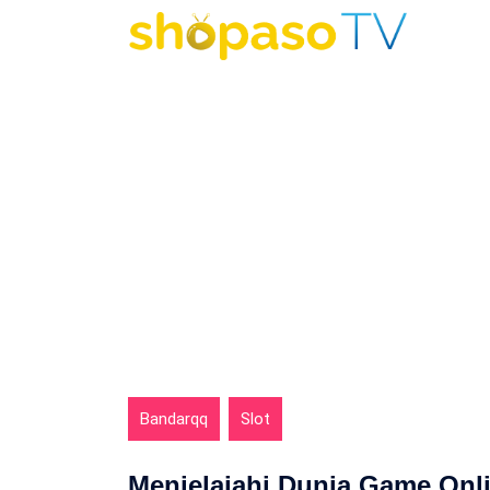
Skip
to
content
Situs Poker Online
Bergabunglah di situs poker online
Menjelaja
terpopuler dengan pengguna terbanyak.
Terpopuler dengan
Mainkan poker dengan komunitas besar
Ser
Pengguna
dan nikmati berbagai event menarik.
Terbanyak
Home
Bandarqq
Slot
Menjelajahi Dunia Game On