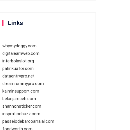
Links
whymydoggy.com
digitalearnweb.com
interbolaslot.org
palmkuafor.com
dataentrypro.net
dreamrummypro.com
kaiminsupport.com
belanjareceh.com
shannonsticker.com
insprationbuzz.com
passeiodebarcoarraial.com
fondworth.com