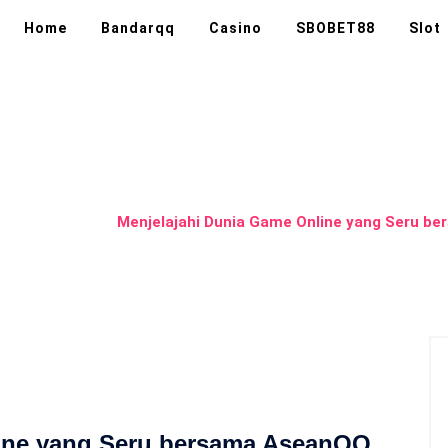
Home
Bandarqq
Casino
SBOBET88
Slot
hi Dunia Game O
u bersama Ase
Bandarqq
Menjelajahi Dunia Game Online yang Seru b
line yang Seru bersama AseanQQ