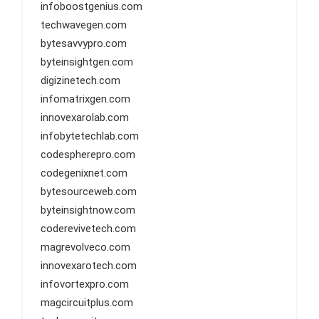
infoboostgenius.com
techwavegen.com
bytesavvypro.com
byteinsightgen.com
digizinetech.com
infomatrixgen.com
innovexarolab.com
infobytetechlab.com
codespherepro.com
codegenixnet.com
bytesourceweb.com
byteinsightnow.com
coderevivetech.com
magrevolveco.com
innovexarotech.com
infovortexpro.com
magcircuitplus.com