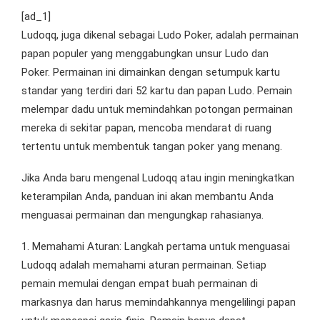
[ad_1]
Ludoqq, juga dikenal sebagai Ludo Poker, adalah permainan
papan populer yang menggabungkan unsur Ludo dan
Poker. Permainan ini dimainkan dengan setumpuk kartu
standar yang terdiri dari 52 kartu dan papan Ludo. Pemain
melempar dadu untuk memindahkan potongan permainan
mereka di sekitar papan, mencoba mendarat di ruang
tertentu untuk membentuk tangan poker yang menang.
Jika Anda baru mengenal Ludoqq atau ingin meningkatkan
keterampilan Anda, panduan ini akan membantu Anda
menguasai permainan dan mengungkap rahasianya.
1. Memahami Aturan: Langkah pertama untuk menguasai
Ludoqq adalah memahami aturan permainan. Setiap
pemain memulai dengan empat buah permainan di
markasnya dan harus memindahkannya mengelilingi papan