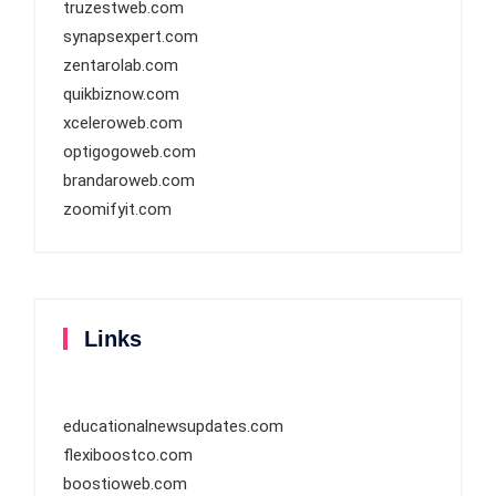
truzestweb.com
synapsexpert.com
zentarolab.com
quikbiznow.com
xceleroweb.com
optigogoweb.com
brandaroweb.com
zoomifyit.com
Links
educationalnewsupdates.com
flexiboostco.com
boostioweb.com