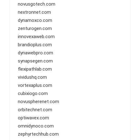
novusgotech.com
nextronnet.com
dynamoxco.com
zenturogen.com
innovexaweb.com
brandioplus.com
dynawebpro.com
synapsegen.com
flexipathlab.com
vividushq.com
vortexaplus.com
cubixiogo.com
novuspherenet.com
orbitechnet.com
optiwavex.com
omnidynoco.com
zephyrtechhub.com