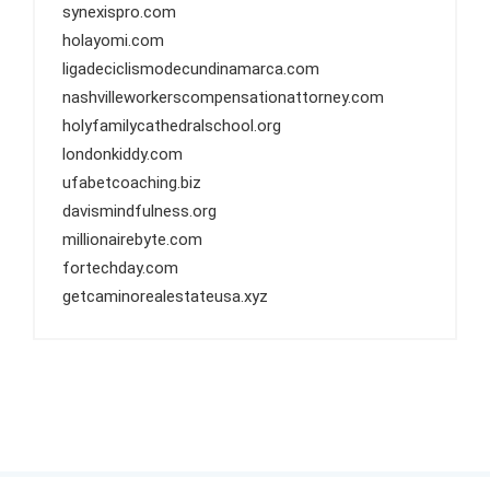
synexispro.com
holayomi.com
ligadeciclismodecundinamarca.com
nashvilleworkerscompensationattorney.com
holyfamilycathedralschool.org
londonkiddy.com
ufabetcoaching.biz
davismindfulness.org
millionairebyte.com
fortechday.com
getcaminorealestateusa.xyz