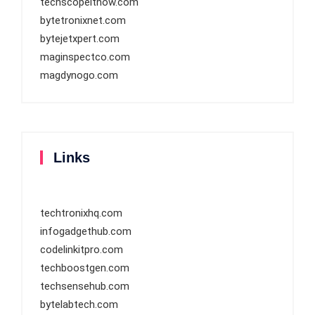
techscopeitnow.com
bytetronixnet.com
bytejetxpert.com
maginspectco.com
magdynogo.com
Links
techtronixhq.com
infogadgethub.com
codelinkitpro.com
techboostgen.com
techsensehub.com
bytelabtech.com