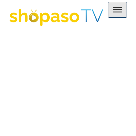
Skip
to
content
Situs Poker Online
Bergabunglah di situs poker online terpopuler dengan
Mengungkap
pengguna terbanyak. Mainkan poker dengan komunitas besar
Terpopuler dengan
dan nikmati berbagai event menarik.
Rahasia
Pengguna Terbanyak
Ludoqq:
Panduan
Menguasai
Permainan