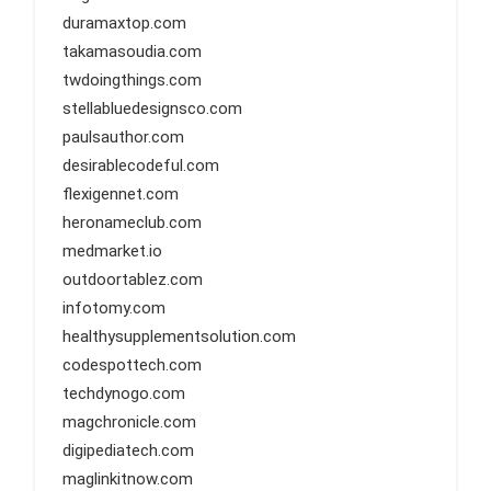
duramaxtop.com
takamasoudia.com
twdoingthings.com
stellabluedesignsco.com
paulsauthor.com
desirablecodeful.com
flexigennet.com
heronameclub.com
medmarket.io
outdoortablez.com
infotomy.com
healthysupplementsolution.com
codespottech.com
techdynogo.com
magchronicle.com
digipediatech.com
maglinkitnow.com