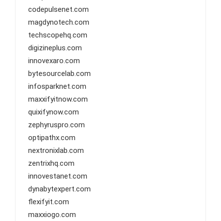
codepulsenet.com
magdynotech.com
techscopehq.com
digizineplus.com
innovexaro.com
bytesourcelab.com
infosparknet.com
maxxifyitnow.com
quixifynow.com
zephyruspro.com
optipathx.com
nextronixlab.com
zentrixhq.com
innovestanet.com
dynabytexpert.com
flexifyit.com
maxxiogo.com