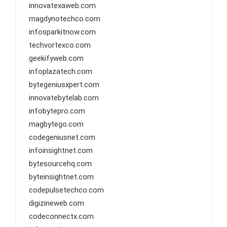
innovatexaweb.com
magdynotechco.com
infosparkitnow.com
techvortexco.com
geekifyweb.com
infoplazatech.com
bytegeniusxpert.com
innovatebytelab.com
infobytepro.com
magbytego.com
codegeniusnet.com
infoinsightnet.com
bytesourcehq.com
byteinsightnet.com
codepulsetechco.com
digizineweb.com
codeconnectx.com