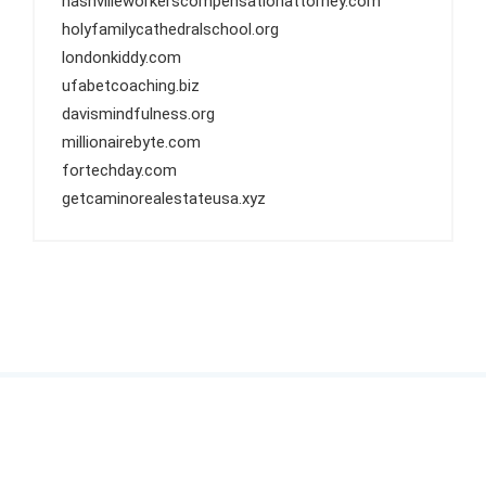
nashvilleworkerscompensationattorney.com
holyfamilycathedralschool.org
londonkiddy.com
ufabetcoaching.biz
davismindfulness.org
millionairebyte.com
fortechday.com
getcaminorealestateusa.xyz