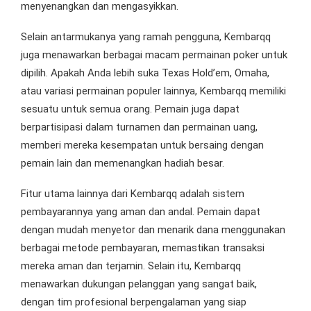
menyenangkan dan mengasyikkan.
Selain antarmukanya yang ramah pengguna, Kembarqq
juga menawarkan berbagai macam permainan poker untuk
dipilih. Apakah Anda lebih suka Texas Hold’em, Omaha,
atau variasi permainan populer lainnya, Kembarqq memiliki
sesuatu untuk semua orang. Pemain juga dapat
berpartisipasi dalam turnamen dan permainan uang,
memberi mereka kesempatan untuk bersaing dengan
pemain lain dan memenangkan hadiah besar.
Fitur utama lainnya dari Kembarqq adalah sistem
pembayarannya yang aman dan andal. Pemain dapat
dengan mudah menyetor dan menarik dana menggunakan
berbagai metode pembayaran, memastikan transaksi
mereka aman dan terjamin. Selain itu, Kembarqq
menawarkan dukungan pelanggan yang sangat baik,
dengan tim profesional berpengalaman yang siap