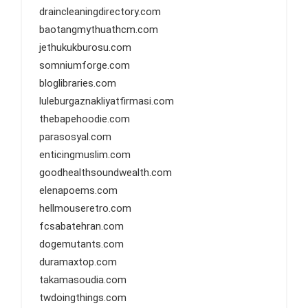
draincleaningdirectory.com
baotangmythuathcm.com
jethukukburosu.com
somniumforge.com
bloglibraries.com
luleburgaznakliyatfirmasi.com
thebapehoodie.com
parasosyal.com
enticingmuslim.com
goodhealthsoundwealth.com
elenapoems.com
hellmouseretro.com
fcsabatehran.com
dogemutants.com
duramaxtop.com
takamasoudia.com
twdoingthings.com