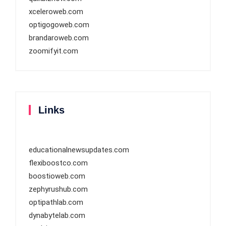
xceleroweb.com
optigogoweb.com
brandaroweb.com
zoomifyit.com
Links
educationalnewsupdates.com
flexiboostco.com
boostioweb.com
zephyrushub.com
optipathlab.com
dynabytelab.com