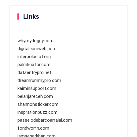
Links
whymydoggy.com
digitalearnweb.com
interbolaslot.org
palmkuafor.com
dataentrypro.net
dreamrummypro.com
kaiminsupport.com
belanjareceh.com
shannonsticker.com
insprationbuzz.com
passeiodebarcoarraial.com
fondworth.com
iamseharkhan.com