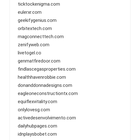
ticktockenigma.com
eulerxr.com
geekifygenius.com
orbitextech.com
magconnecttech.com
zenifyweb.com
livetogel.co
genmatfiredoor.com
findlascegasproperties.com
healthhavenrobbie.com
donanddonnadesigns.com
eagleoneconstructiontx.com
equiflexvitality.com
onlylovesg.com
activedesenvolvimento.com
dailyhubpages.com
idnplaysbobet.com