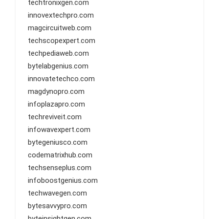
techtronixgen.com
innovextechpro.com
magcircuitweb.com
techscopexpert.com
techpediaweb.com
bytelabgenius.com
innovatetechco.com
magdynopro.com
infoplazapro.com
techreviveit.com
infowavexpert.com
bytegeniusco.com
codematrixhub.com
techsenseplus.com
infoboostgenius.com
techwavegen.com
bytesavvypro.com
byteinsightgen.com