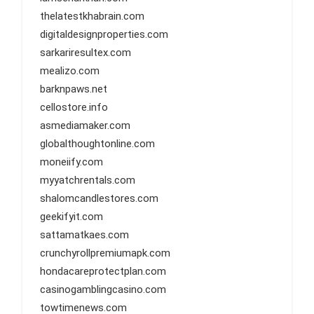
thelatestkhabrain.com
digitaldesignproperties.com
sarkariresultex.com
mealizo.com
barknpaws.net
cellostore.info
asmediamaker.com
globalthoughtonline.com
moneiify.com
myyatchrentals.com
shalomcandlestores.com
geekifyit.com
sattamatkaes.com
crunchyrollpremiumapk.com
hondacareprotectplan.com
casinogamblingcasino.com
towtimenews.com