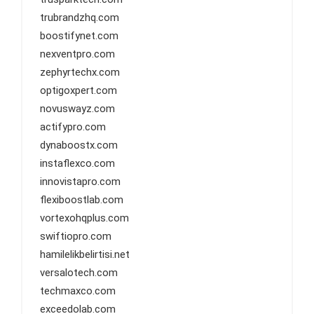
trubrandzhq.com
boostifynet.com
nexventpro.com
zephyrtechx.com
optigoxpert.com
novuswayz.com
actifypro.com
dynaboostx.com
instaflexco.com
innovistapro.com
flexiboostlab.com
vortexohqplus.com
swiftiopro.com
hamilelikbelirtisi.net
versalotech.com
techmaxco.com
exceedolab.com