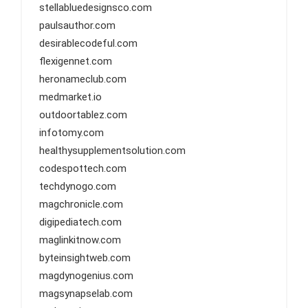
stellabluedesignsco.com
paulsauthor.com
desirablecodeful.com
flexigennet.com
heronameclub.com
medmarket.io
outdoortablez.com
infotomy.com
healthysupplementsolution.com
codespottech.com
techdynogo.com
magchronicle.com
digipediatech.com
maglinkitnow.com
byteinsightweb.com
magdynogenius.com
magsynapselab.com