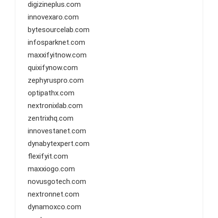
digizineplus.com
innovexaro.com
bytesourcelab.com
infosparknet.com
maxxifyitnow.com
quixifynow.com
zephyruspro.com
optipathx.com
nextronixlab.com
zentrixhq.com
innovestanet.com
dynabytexpert.com
flexifyit.com
maxxiogo.com
novusgotech.com
nextronnet.com
dynamoxco.com