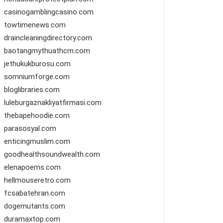
casinogamblingcasino.com
towtimenews.com
draincleaningdirectory.com
baotangmythuathcm.com
jethukukburosu.com
somniumforge.com
bloglibraries.com
luleburgaznakliyatfirmasi.com
thebapehoodie.com
parasosyal.com
enticingmuslim.com
goodhealthsoundwealth.com
elenapoems.com
hellmouseretro.com
fcsabatehran.com
dogemutants.com
duramaxtop.com