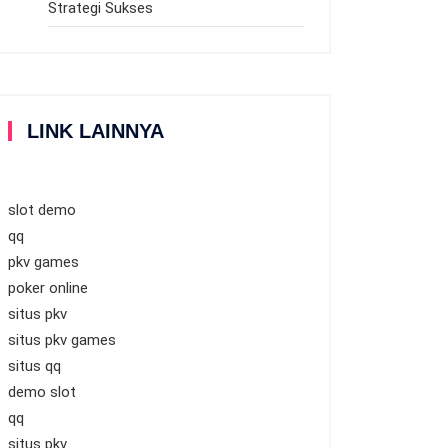
Strategi Sukses
LINK LAINNYA
slot demo
qq
pkv games
poker online
situs pkv
situs pkv games
situs qq
demo slot
qq
situs pkv