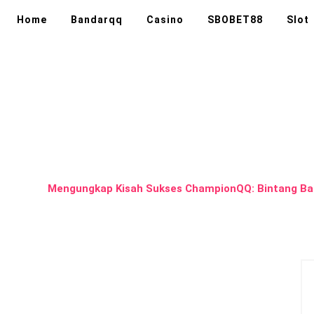
Home
Bandarqq
Casino
SBOBET88
Slot
ungkap Kisah S
QQ: Bintang B
Game Online
darqq
Mengungkap Kisah Sukses ChampionQQ: Bintang Ba