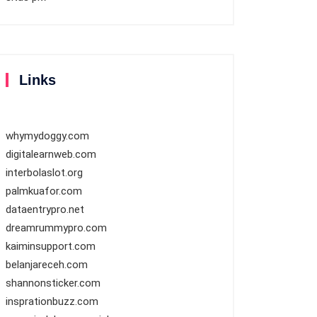
Links
whymydoggy.com
digitalearnweb.com
interbolaslot.org
palmkuafor.com
dataentrypro.net
dreamrummypro.com
kaiminsupport.com
belanjareceh.com
shannonsticker.com
insprationbuzz.com