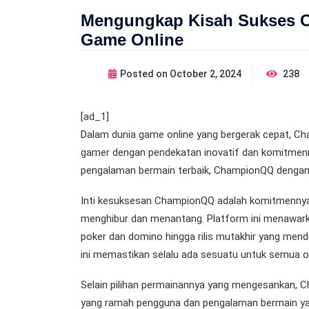
Mengungkap Kisah Sukses 
Game Online
Posted on
October 2, 2024
238
[ad_1]
Dalam dunia game online yang bergerak cepat, Ch
gamer dengan pendekatan inovatif dan komitmen
pengalaman bermain terbaik, ChampionQQ dengan ce
Inti kesuksesan ChampionQQ adalah komitmennya 
menghibur dan menantang. Platform ini menawarkan
poker dan domino hingga rilis mutakhir yang mend
ini memastikan selalu ada sesuatu untuk semua o
Selain pilihan permainannya yang mengesankan,
yang ramah pengguna dan pengalaman bermain yang