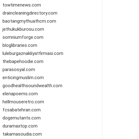
towtimenews.com
draincleaningdirectory.com
baotangmythuathcm.com
jethukukburosu.com
somniumforge.com
bloglibraries.com
luleburgaznakliyatfirmasi.com
thebapehoodie.com
parasosyal.com
enticingmuslim.com
goodhealthsoundwealth.com
elenapoems.com
hellmouseretro.com
fcsabatehran.com
dogemutants.com
duramaxtop.com
takamasoudia.com