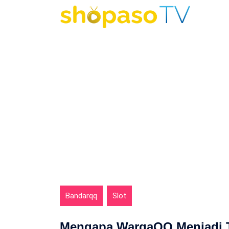
Skip
to
content
Situs Poker Online
Bergabunglah di situs poker online
Mengapa 
terpopuler dengan pengguna terbanyak.
Terpopuler dengan
Mainkan poker dengan komunitas besar
Tujuan
Pengguna
dan nikmati berbagai event menarik.
Terbanyak
Home
Bandarqq
Slot
Mengapa WargaQQ Menjadi T