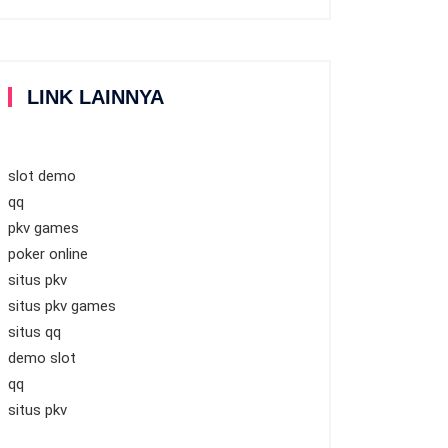
LINK LAINNYA
slot demo
qq
pkv games
poker online
situs pkv
situs pkv games
situs qq
demo slot
qq
situs pkv