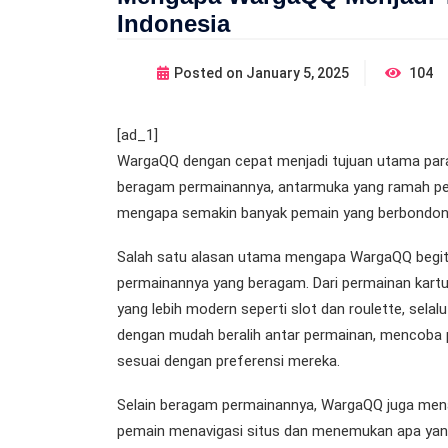
Indonesia
Posted on
January 5, 2025
104
[ad_1]
WargaQQ dengan cepat menjadi tujuan utama para
beragam permainannya, antarmuka yang ramah peng
mengapa semakin banyak pemain yang berbondong
Salah satu alasan utama mengapa WargaQQ begitu 
permainannya yang beragam. Dari permainan kartu
yang lebih modern seperti slot dan roulette, sel
dengan mudah beralih antar permainan, mencoba p
sesuai dengan preferensi mereka.
Selain beragam permainannya, WargaQQ juga m
pemain menavigasi situs dan menemukan apa yang 