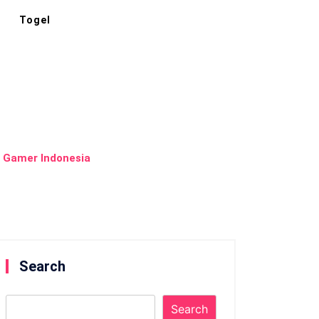
Togel
di Tujuan
donesia
 Gamer Indonesia
Search
Search