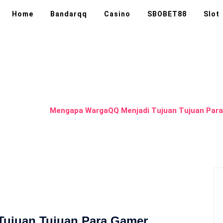
Home
Bandarqq
Casino
SBOBET88
Slot
WargaQQ Menja
 Para Gamer In
Bandarqq
Mengapa WargaQQ Menjadi Tujuan Tujuan Para
ujuan Tujuan Para Gamer