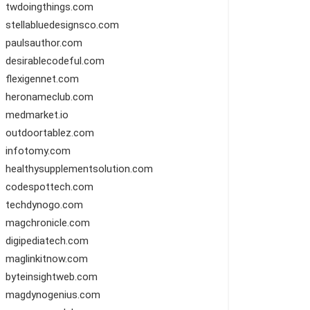
twdoingthings.com
stellabluedesignsco.com
paulsauthor.com
desirablecodeful.com
flexigennet.com
heronameclub.com
medmarket.io
outdoortablez.com
infotomy.com
healthysupplementsolution.com
codespottech.com
techdynogo.com
magchronicle.com
digipediatech.com
maglinkitnow.com
byteinsightweb.com
magdynogenius.com