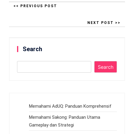
<< PREVIOUS POST
NEXT POST >>
Search
Search
Memahami AdUQ: Panduan Komprehensif
Memahami Sakong: Panduan Utama
Gameplay dan Strategi