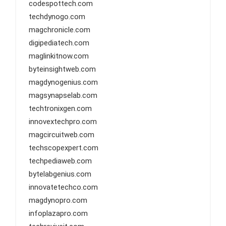
codespottech.com
techdynogo.com
magchronicle.com
digipediatech.com
maglinkitnow.com
byteinsightweb.com
magdynogenius.com
magsynapselab.com
techtronixgen.com
innovextechpro.com
magcircuitweb.com
techscopexpert.com
techpediaweb.com
bytelabgenius.com
innovatetechco.com
magdynopro.com
infoplazapro.com