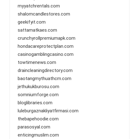
myyatchrentals.com
shalomcandlestores.com
geekifyit.com
sattamatkaes.com
crunchyrollpremiumapk.com
hondacareprotectplan.com
casinogamblingcasino.com
towtimenews.com
draincleaningdirectory.com
baotangmythuathcm.com
jethukukburosu.com
somniumforge.com
bloglibraries.com
luleburgaznakliyatfirmasi.com
thebapehoodie.com
parasosyal.com
enticingmuslim.com