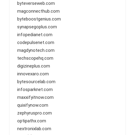
byteverseweb.com
magconnecthub.com
byteboostgenius.com
synapsegoplus.com
infopedianet.com
codepulsenet.com
magdynotech.com
techscopehq.com
digizineplus.com
innovexaro.com
bytesourcelab.com
infosparknet.com
maxxifyitnow.com
quixifynow.com
zephyruspro.com
optipathx.com
nextronixlab.com