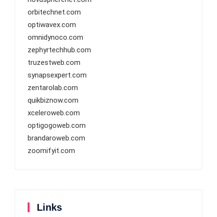
orbitechnet.com
optiwavex.com
omnidynoco.com
zephyrtechhub.com
truzestweb.com
synapsexpert.com
zentarolab.com
quikbiznow.com
xceleroweb.com
optigogoweb.com
brandaroweb.com
zoomifyit.com
Links