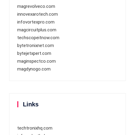
magrevolveco.com
innovexarotech.com
infovortexpro.com
magcircuitplus.com
techscopeitnow.com
bytetronixnet.com
bytejetxpert.com
maginspectco.com
magdynogo.com
Links
techtronixhq.com