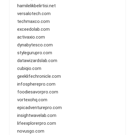
hamilelikbelirtisi.net
versalotech.com
techmaxco.com
exceedolab.com
activaxio.com
dynabytesco.com
stylegurupro.com
datawizardslab.com
cubiqio.com
geeklifechronicle.com
infospherepro.com
foodiesavorpro.com
vortexohq.com
epicadventurepro.com
insightwavelab.com
lifeexplorerpro.com
novusgo.com