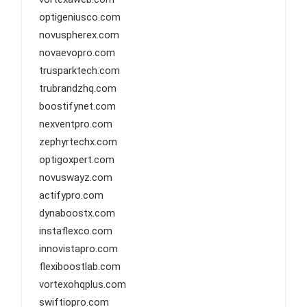
optigeniusco.com
novuspherex.com
novaevopro.com
trusparktech.com
trubrandzhq.com
boostifynet.com
nexventpro.com
zephyrtechx.com
optigoxpert.com
novuswayz.com
actifypro.com
dynaboostx.com
instaflexco.com
innovistapro.com
flexiboostlab.com
vortexohqplus.com
swiftiopro.com