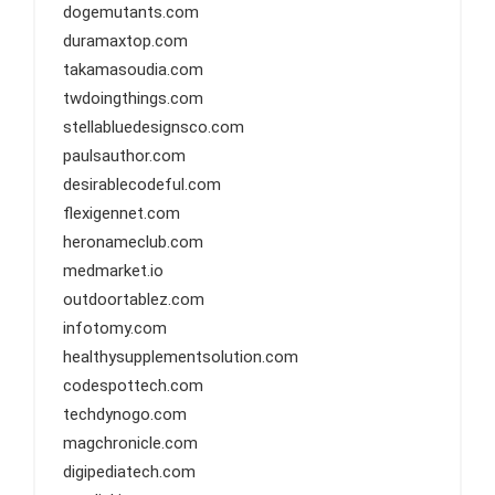
dogemutants.com
duramaxtop.com
takamasoudia.com
twdoingthings.com
stellabluedesignsco.com
paulsauthor.com
desirablecodeful.com
flexigennet.com
heronameclub.com
medmarket.io
outdoortablez.com
infotomy.com
healthysupplementsolution.com
codespottech.com
techdynogo.com
magchronicle.com
digipediatech.com