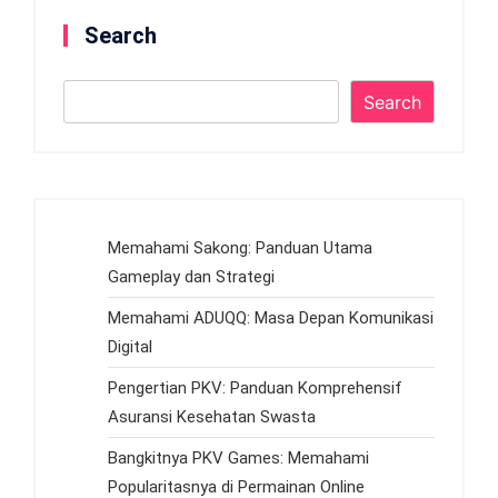
Search
Search
Memahami Sakong: Panduan Utama
Gameplay dan Strategi
Memahami ADUQQ: Masa Depan Komunikasi
Digital
Pengertian PKV: Panduan Komprehensif
Asuransi Kesehatan Swasta
Bangkitnya PKV Games: Memahami
Popularitasnya di Permainan Online