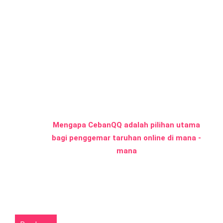
taruhan
online di
mana -mana
Home
Bandarqq
Mengapa CebanQQ adalah pilihan utama
bagi penggemar taruhan online di mana -
mana