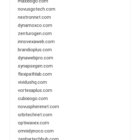
maxxiogo.com
novusgotech.com
nextronnet.com
dynamoxco.com
zenturogen.com
innovexaweb.com
brandioplus.com
dynawebpro.com
synapsegen.com
flexipathlab.com
vividushq.com
vortexaplus.com
cubixiogo.com
novuspherenet.com
orbitechnet.com
optiwavex.com
omnidynoco.com
zephyrtechhub.com