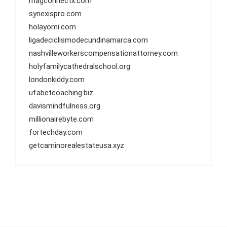
magconnectx.com
synexispro.com
holayomi.com
ligadeciclismodecundinamarca.com
nashvilleworkerscompensationattorney.com
holyfamilycathedralschool.org
londonkiddy.com
ufabetcoaching.biz
davismindfulness.org
millionairebyte.com
fortechday.com
getcaminorealestateusa.xyz