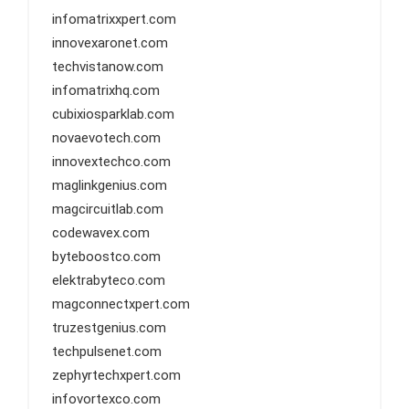
infomatrixxpert.com
innovexaronet.com
techvistanow.com
infomatrixhq.com
cubixiosparklab.com
novaevotech.com
innovextechco.com
maglinkgenius.com
magcircuitlab.com
codewavex.com
byteboostco.com
elektrabyteco.com
magconnectxpert.com
truzestgenius.com
techpulsenet.com
zephyrtechxpert.com
infovortexco.com