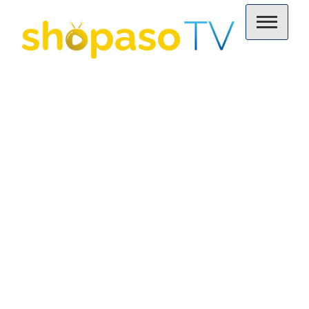
Skip
to
content
Situs Poker Online
Bergabunglah di situs poker online terpopuler dengan
Mengapa
pengguna terbanyak. Mainkan poker dengan komunitas besar
Terpopuler dengan
dan nikmati berbagai event menarik.
CebanQQ
Pengguna Terbanyak
adalah
pilihan utama
bagi
penggemar