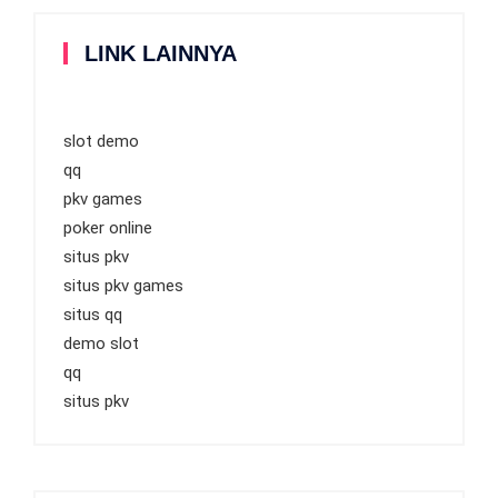
LINK LAINNYA
slot demo
qq
pkv games
poker online
situs pkv
situs pkv games
situs qq
demo slot
qq
situs pkv