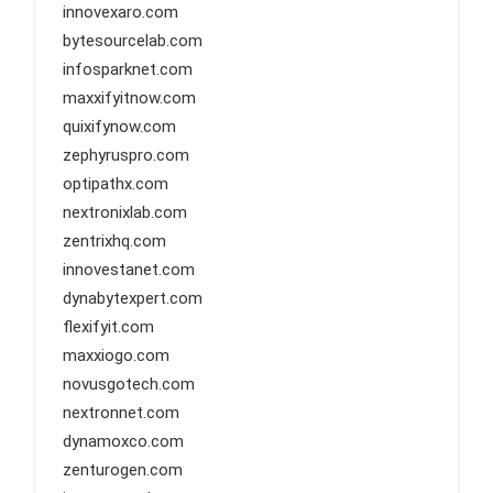
innovexaro.com
bytesourcelab.com
infosparknet.com
maxxifyitnow.com
quixifynow.com
zephyruspro.com
optipathx.com
nextronixlab.com
zentrixhq.com
innovestanet.com
dynabytexpert.com
flexifyit.com
maxxiogo.com
novusgotech.com
nextronnet.com
dynamoxco.com
zenturogen.com