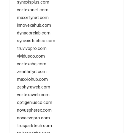
synexisplus.com
vortexonet.com
maxxifynet.com
innovexahub.com
dynacorelab.com
synexistechco.com
truvivopro.com
vividusco.com
vortexahq.com
zenithifyit.com
maxxiohub.com
zephyraweb.com
vortexaweb.com
optigeniusco.com
novuspherex.com
novaevopro.com
trusparktech.com