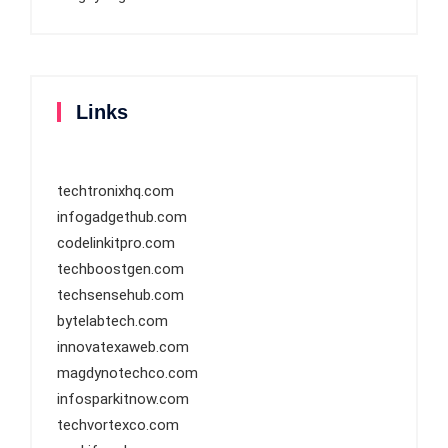
Links
techtronixhq.com
infogadgethub.com
codelinkitpro.com
techboostgen.com
techsensehub.com
bytelabtech.com
innovatexaweb.com
magdynotechco.com
infosparkitnow.com
techvortexco.com