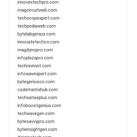
innovextechpro.com
magcircuitweb.com
techscopexpert.com
techpediaweb.com
bytelabgenius.com
innovatetechco.com
magdynopro.com
infoplazapro.com
techreviveit.com
infowavexpert.com
bytegeniusco.com
codematrixhub.com
techsenseplus.com
infoboostgenius.com
techwavegen.com
bytesavvypro.com
byteinsightgen.com