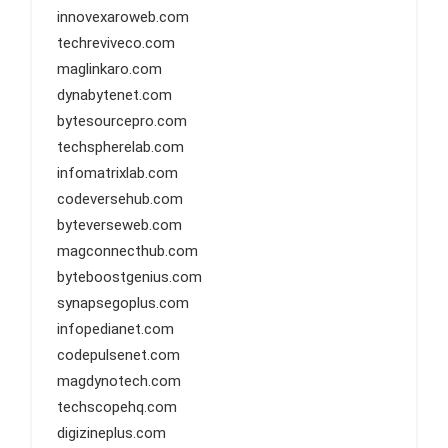
innovexaroweb.com
techreviveco.com
maglinkaro.com
dynabytenet.com
bytesourcepro.com
techspherelab.com
infomatrixlab.com
codeversehub.com
byteverseweb.com
magconnecthub.com
byteboostgenius.com
synapsegoplus.com
infopedianet.com
codepulsenet.com
magdynotech.com
techscopehq.com
digizineplus.com