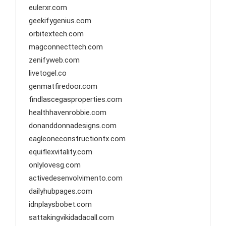
eulerxr.com
geekifygenius.com
orbitextech.com
magconnecttech.com
zenifyweb.com
livetogel.co
genmatfiredoor.com
findlascegasproperties.com
healthhavenrobbie.com
donanddonnadesigns.com
eagleoneconstructiontx.com
equiflexvitality.com
onlylovesg.com
activedesenvolvimento.com
dailyhubpages.com
idnplaysbobet.com
sattakingvikidadacall.com