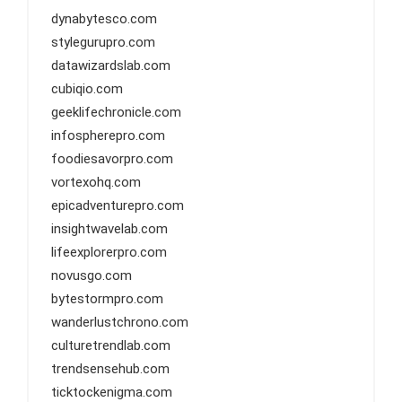
dynabytesco.com
stylegurupro.com
datawizardslab.com
cubiqio.com
geeklifechronicle.com
infospherepro.com
foodiesavorpro.com
vortexohq.com
epicadventurepro.com
insightwavelab.com
lifeexplorerpro.com
novusgo.com
bytestormpro.com
wanderlustchrono.com
culturetrendlab.com
trendsensehub.com
ticktockenigma.com