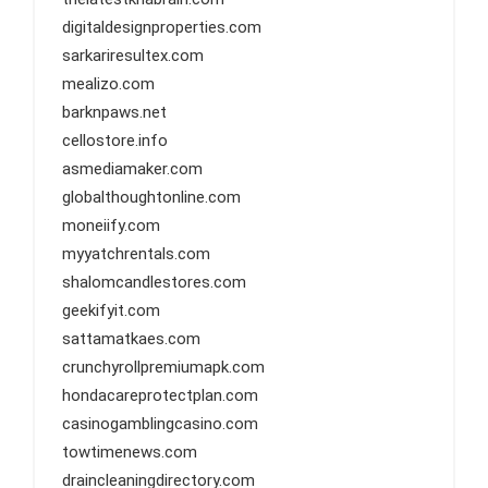
digitaldesignproperties.com
sarkariresultex.com
mealizo.com
barknpaws.net
cellostore.info
asmediamaker.com
globalthoughtonline.com
moneiify.com
myyatchrentals.com
shalomcandlestores.com
geekifyit.com
sattamatkaes.com
crunchyrollpremiumapk.com
hondacareprotectplan.com
casinogamblingcasino.com
towtimenews.com
draincleaningdirectory.com