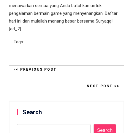
menawarkan semua yang Anda butuhkan untuk
pengalaman bermain game yang menyenangkan. Daftar
hari ini dan mulailah menang besar bersama Suryaqq!
[ad_2]
Tags:
<< PREVIOUS POST
NEXT POST >>
Search
Search