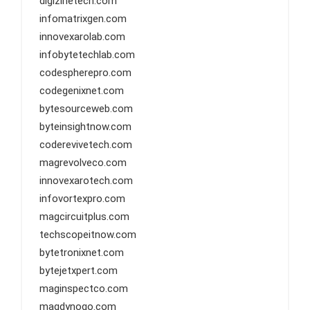
digizinetech.com
infomatrixgen.com
innovexarolab.com
infobytetechlab.com
codespherepro.com
codegenixnet.com
bytesourceweb.com
byteinsightnow.com
coderevivetech.com
magrevolveco.com
innovexarotech.com
infovortexpro.com
magcircuitplus.com
techscopeitnow.com
bytetronixnet.com
bytejetxpert.com
maginspectco.com
magdynogo.com