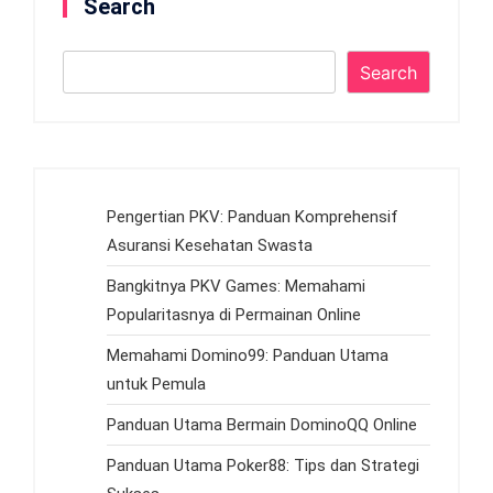
Search
Search
Pengertian PKV: Panduan Komprehensif
Asuransi Kesehatan Swasta
Bangkitnya PKV Games: Memahami
Popularitasnya di Permainan Online
Memahami Domino99: Panduan Utama
untuk Pemula
Panduan Utama Bermain DominoQQ Online
Panduan Utama Poker88: Tips dan Strategi