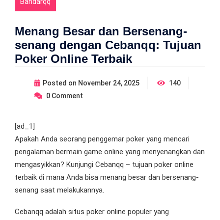
Bandarqq
Menang Besar dan Bersenang-
senang dengan Cebanqq: Tujuan
Poker Online Terbaik
Posted on
November 24, 2025
140
0
Comment
[ad_1]
Apakah Anda seorang penggemar poker yang mencari
pengalaman bermain game online yang menyenangkan dan
mengasyikkan? Kunjungi Cebanqq – tujuan poker online
terbaik di mana Anda bisa menang besar dan bersenang-
senang saat melakukannya.
Cebanqq adalah situs poker online populer yang