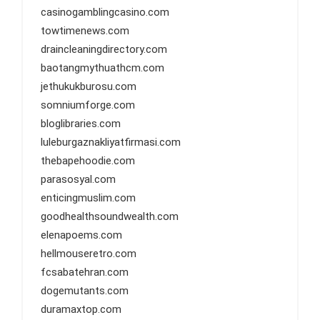
casinogamblingcasino.com
towtimenews.com
draincleaningdirectory.com
baotangmythuathcm.com
jethukukburosu.com
somniumforge.com
bloglibraries.com
luleburgaznakliyatfirmasi.com
thebapehoodie.com
parasosyal.com
enticingmuslim.com
goodhealthsoundwealth.com
elenapoems.com
hellmouseretro.com
fcsabatehran.com
dogemutants.com
duramaxtop.com