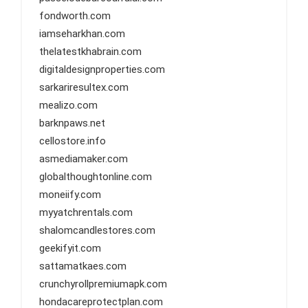
fondworth.com
iamseharkhan.com
thelatestkhabrain.com
digitaldesignproperties.com
sarkariresultex.com
mealizo.com
barknpaws.net
cellostore.info
asmediamaker.com
globalthoughtonline.com
moneiify.com
myyatchrentals.com
shalomcandlestores.com
geekifyit.com
sattamatkaes.com
crunchyrollpremiumapk.com
hondacareprotectplan.com