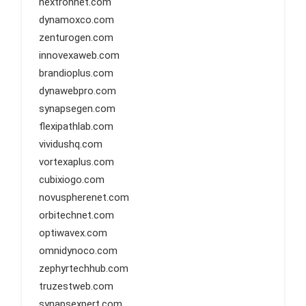
nextronnet.com
dynamoxco.com
zenturogen.com
innovexaweb.com
brandioplus.com
dynawebpro.com
synapsegen.com
flexipathlab.com
vividushq.com
vortexaplus.com
cubixiogo.com
novuspherenet.com
orbitechnet.com
optiwavex.com
omnidynoco.com
zephyrtechhub.com
truzestweb.com
synapsexpert.com