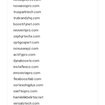
novaevopro.com
trusparktech.com
trubrandzhq.com
boostifynet.com
nexventpro.com
zephyrtechx.com
optigoxpert.com
novuswayz.com
actifypro.com
dynaboostx.com
instaflexco.com
innovistapro.com
flexiboostlab.com
vortexohqplus.com
swiftiopro.com
hamilelikbelirtisi.net
versalotech.com