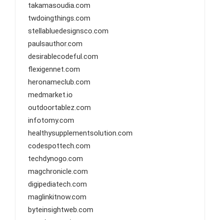
takamasoudia.com
twdoingthings.com
stellabluedesignsco.com
paulsauthor.com
desirablecodeful.com
flexigennet.com
heronameclub.com
medmarket.io
outdoortablez.com
infotomy.com
healthysupplementsolution.com
codespottech.com
techdynogo.com
magchronicle.com
digipediatech.com
maglinkitnow.com
byteinsightweb.com