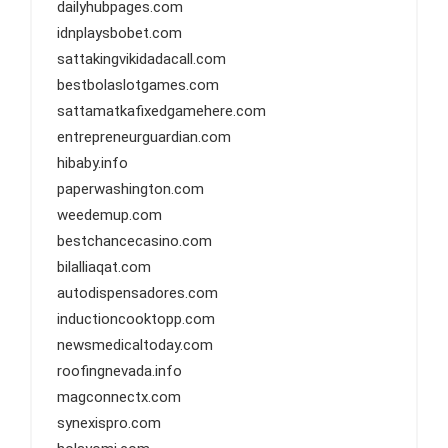
dailyhubpages.com
idnplaysbobet.com
sattakingvikidadacall.com
bestbolaslotgames.com
sattamatkafixedgamehere.com
entrepreneurguardian.com
hibaby.info
paperwashington.com
weedemup.com
bestchancecasino.com
bilalliaqat.com
autodispensadores.com
inductioncooktopp.com
newsmedicaltoday.com
roofingnevada.info
magconnectx.com
synexispro.com