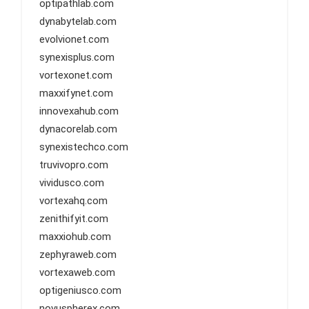
optipathlab.com
dynabytelab.com
evolvionet.com
synexisplus.com
vortexonet.com
maxxifynet.com
innovexahub.com
dynacorelab.com
synexistechco.com
truvivopro.com
vividusco.com
vortexahq.com
zenithifyit.com
maxxiohub.com
zephyraweb.com
vortexaweb.com
optigeniusco.com
novuspherex.com