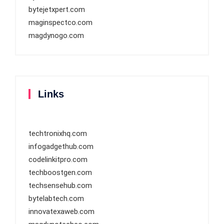
bytejetxpert.com
maginspectco.com
magdynogo.com
Links
techtronixhq.com
infogadgethub.com
codelinkitpro.com
techboostgen.com
techsensehub.com
bytelabtech.com
innovatexaweb.com