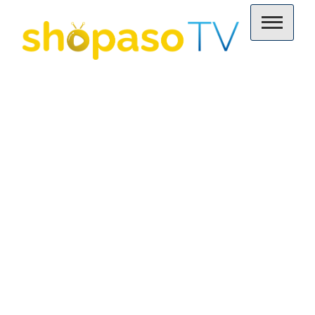
Skip
to
content
Situs Poker Online
Bergabunglah di situs poker online terpopuler dengan
Menang
pengguna terbanyak. Mainkan poker dengan komunitas besar
Terpopuler dengan
dan nikmati berbagai event menarik.
Besar dan
Pengguna Terbanyak
Bersenang-
senang
dengan
Cebanqq: