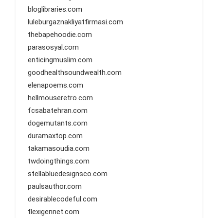
bloglibraries.com
luleburgaznakliyatfirmasi.com
thebapehoodie.com
parasosyal.com
enticingmuslim.com
goodhealthsoundwealth.com
elenapoems.com
hellmouseretro.com
fcsabatehran.com
dogemutants.com
duramaxtop.com
takamasoudia.com
twdoingthings.com
stellabluedesignsco.com
paulsauthor.com
desirablecodeful.com
flexigennet.com