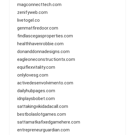
magconnecttech.com
zenifyweb.com
livetogel.co
genmatfiredoor.com
findlascegasproperties.com
healthhavenrobbie.com
donanddonnadesigns.com
eagleoneconstructiontx.com
equiflexvitality.com
onlylovesg.com
activedesenvolvimento.com
dailyhubpages.com
idnplaysbobet.com
sattakingvikidadacall.com
bestbolaslotgames.com
sattamatkafixedgamehere.com
entrepreneurguardian.com