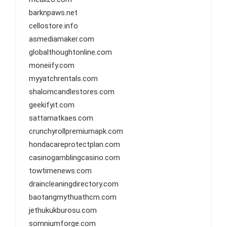
barknpaws.net
cellostore.info
asmediamaker.com
globalthoughtonline.com
moneiify.com
myyatchrentals.com
shalomcandlestores.com
geekifyit.com
sattamatkaes.com
crunchyrollpremiumapk.com
hondacareprotectplan.com
casinogamblingcasino.com
towtimenews.com
draincleaningdirectory.com
baotangmythuathcm.com
jethukukburosu.com
somniumforge.com