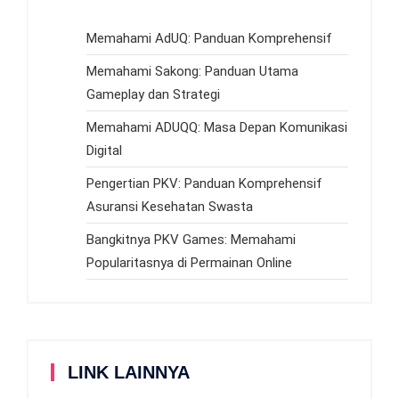
Memahami AdUQ: Panduan Komprehensif
Memahami Sakong: Panduan Utama
Gameplay dan Strategi
Memahami ADUQQ: Masa Depan Komunikasi
Digital
Pengertian PKV: Panduan Komprehensif
Asuransi Kesehatan Swasta
Bangkitnya PKV Games: Memahami
Popularitasnya di Permainan Online
LINK LAINNYA