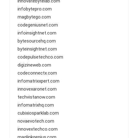
innovatebytelab.com
infobytepro.com
magbytego.com
codegeniusnet.com
infoinsightnet.com
bytesourcehq.com
byteinsightnet.com
codepulsetechco.com
digizineweb.com
codeconnectx.com
infomatrixxpert.com
innovexaronet.com
techvistanow.com
infomatrixhq.com
cubixiosparklab.com
novaevotech.com
innovextechco.com
maglinkgenius.com