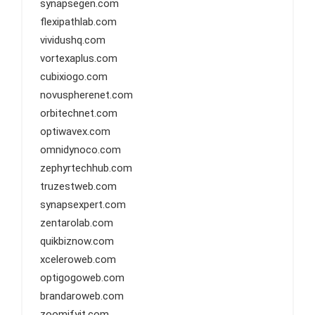
synapsegen.com
flexipathlab.com
vividushq.com
vortexaplus.com
cubixiogo.com
novuspherenet.com
orbitechnet.com
optiwavex.com
omnidynoco.com
zephyrtechhub.com
truzestweb.com
synapsexpert.com
zentarolab.com
quikbiznow.com
xceleroweb.com
optigogoweb.com
brandaroweb.com
zoomifyit.com