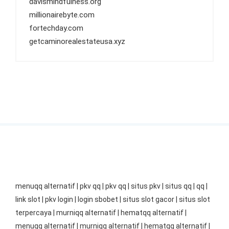
davismindfulness.org
millionairebyte.com
fortechday.com
getcaminorealestateusa.xyz
menuqq alternatif
|
pkv qq
|
pkv qq
|
situs pkv
|
situs qq
|
qq
|
link slot
|
pkv login
|
login sbobet
|
situs slot gacor
|
situs slot
terpercaya
|
murniqq alternatif
|
hematqq alternatif
|
menuqq alternatif
|
murniqq alternatif
|
hematqq alternatif
|