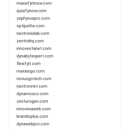
maxxifyitnow.com
quixifynow.com
zephyruspro.com
optipathx.com
nextronixlab.com
zentrixhq.com
innovestanet.com
dynabytexpert.com
flexifyit.com
maxxiogo.com
novusgotech.com
nextronnet.com
dynamoxco.com
zenturogen.com
innovexaweb.com
brandioplus.com
dynawebpro.com