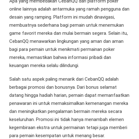
Apa yang membedakan CebanQQ dari platform poker
online lainnya adalah antarmuka yang ramah pengguna dan
desain yang ramping. Platform ini mudah dinavigasi,
membuatnya sederhana bagi pemain untuk menemukan
game favorit mereka dan mulai bermain segera. Selain itu,
CebanQQ menawarkan lingkungan yang aman dan aman
bagi para pemain untuk menikmati permainan poker
mereka, memastikan bahwa informasi pribadi dan
keuangan mereka selalu dilindungi.
Salah satu aspek paling menarik dari CebanQQ adalah
berbagai promosi dan bonusnya. Dari bonus selamat
datang hingga hadiah harian, pemain dapat memanfaatkan
penawaran ini untuk memaksimalkan kemenangan mereka
dan meningkatkan pengalaman bermain mereka secara
keseluruhan. Promosi ini tidak hanya menambah elemen
kegembiraan ekstra untuk permainan tetapi juga memberi
para pemain kesempatan untuk menang besar.