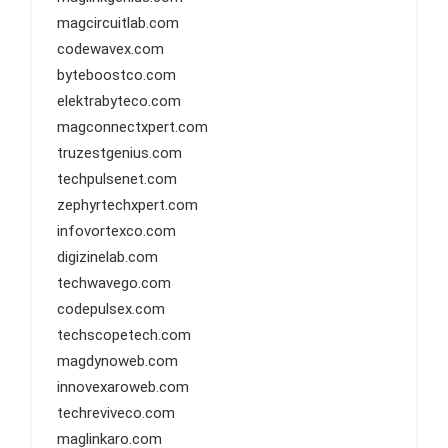
magcircuitlab.com
codewavex.com
byteboostco.com
elektrabyteco.com
magconnectxpert.com
truzestgenius.com
techpulsenet.com
zephyrtechxpert.com
infovortexco.com
digizinelab.com
techwavego.com
codepulsex.com
techscopetech.com
magdynoweb.com
innovexaroweb.com
techreviveco.com
maglinkaro.com