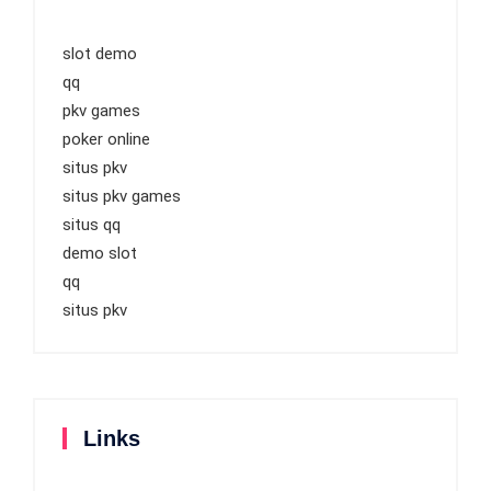
slot demo
qq
pkv games
poker online
situs pkv
situs pkv games
situs qq
demo slot
qq
situs pkv
Links