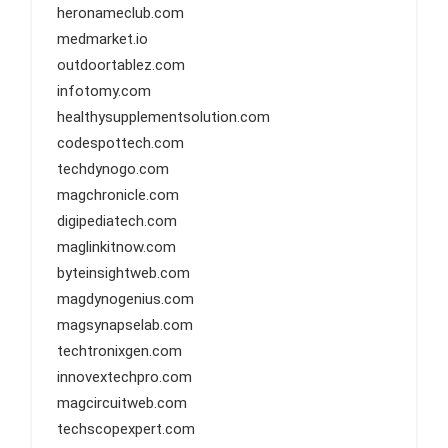
heronameclub.com
medmarket.io
outdoortablez.com
infotomy.com
healthysupplementsolution.com
codespottech.com
techdynogo.com
magchronicle.com
digipediatech.com
maglinkitnow.com
byteinsightweb.com
magdynogenius.com
magsynapselab.com
techtronixgen.com
innovextechpro.com
magcircuitweb.com
techscopexpert.com