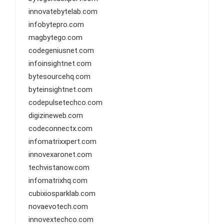
innovatebytelab.com
infobytepro.com
magbytego.com
codegeniusnet.com
infoinsightnet.com
bytesourcehq.com
byteinsightnet.com
codepulsetechco.com
digizineweb.com
codeconnectx.com
infomatrixxpert.com
innovexaronet.com
techvistanow.com
infomatrixhq.com
cubixiosparklab.com
novaevotech.com
innovextechco.com