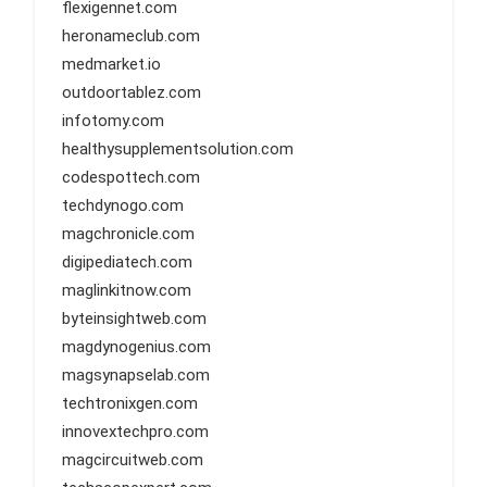
flexigennet.com
heronameclub.com
medmarket.io
outdoortablez.com
infotomy.com
healthysupplementsolution.com
codespottech.com
techdynogo.com
magchronicle.com
digipediatech.com
maglinkitnow.com
byteinsightweb.com
magdynogenius.com
magsynapselab.com
techtronixgen.com
innovextechpro.com
magcircuitweb.com