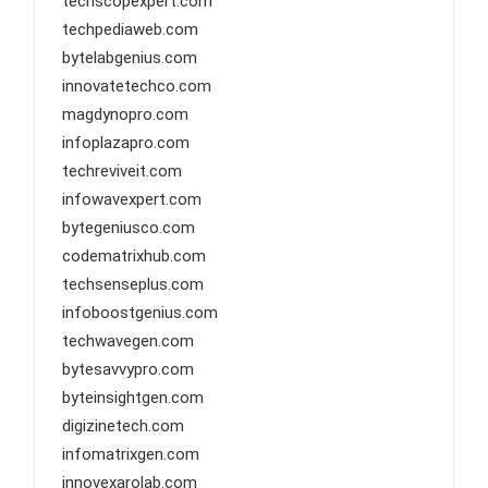
techscopexpert.com
techpediaweb.com
bytelabgenius.com
innovatetechco.com
magdynopro.com
infoplazapro.com
techreviveit.com
infowavexpert.com
bytegeniusco.com
codematrixhub.com
techsenseplus.com
infoboostgenius.com
techwavegen.com
bytesavvypro.com
byteinsightgen.com
digizinetech.com
infomatrixgen.com
innovexarolab.com