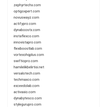
zephyrtechx.com
optigoxpert.com
novuswayz.com
actifypro.com
dynaboostx.com
instaflexco.com
innovistapro.com
flexiboostlab.com
vortexohqplus.com
swiftiopro.com
hamilelikbelirtisi.net
versalotech.com
techmaxco.com
exceedolab.com
activaxio.com
dynabytesco.com
stylegurupro.com