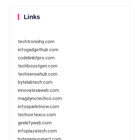
Links
techtronixhq.com
infogadgethub.com
codelinkitpro.com
techboostgen.com
techsensehub.com
bytelabtech.com
innovatexaweb.com
magdynotechco.com
infosparkitnow.com
techvortexco.com
geekifyweb.com
infoplazatech.com
bytegeniusxpert.com