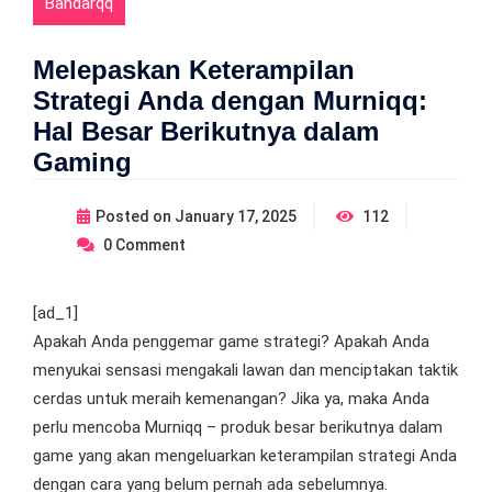
Bandarqq
Melepaskan Keterampilan
Strategi Anda dengan Murniqq:
Hal Besar Berikutnya dalam
Gaming
Posted on
January 17, 2025
112
0
Comment
[ad_1]
Apakah Anda penggemar game strategi? Apakah Anda
menyukai sensasi mengakali lawan dan menciptakan taktik
cerdas untuk meraih kemenangan? Jika ya, maka Anda
perlu mencoba Murniqq – produk besar berikutnya dalam
game yang akan mengeluarkan keterampilan strategi Anda
dengan cara yang belum pernah ada sebelumnya.