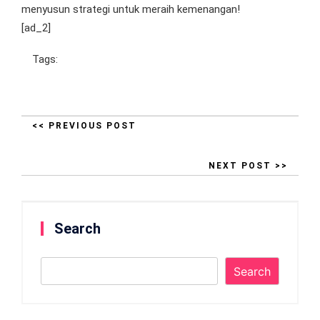
menyusun strategi untuk meraih kemenangan!
[ad_2]
Tags:
<< PREVIOUS POST
NEXT POST >>
Search
Search