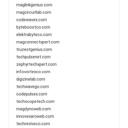
maglinkgenius.com
magcircuitlab.com
codewavex.com
byteboostco.com
elektrabyteco.com
magconnectxpert.com
truzestgenius.com
techpulsenet.com
zephyrtechxpert.com
infovortexco.com
digizinelab.com
techwavego.com
codepulsex.com
techscopetech.com
magdynoweb.com
innovexaroweb.com
techreviveco.com