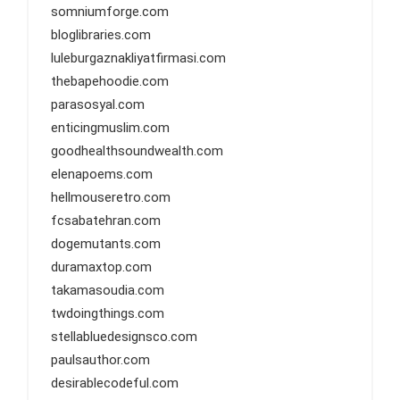
somniumforge.com
bloglibraries.com
luleburgaznakliyatfirmasi.com
thebapehoodie.com
parasosyal.com
enticingmuslim.com
goodhealthsoundwealth.com
elenapoems.com
hellmouseretro.com
fcsabatehran.com
dogemutants.com
duramaxtop.com
takamasoudia.com
twdoingthings.com
stellabluedesignsco.com
paulsauthor.com
desirablecodeful.com