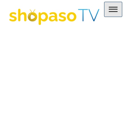
Skip
to
content
Situs Poker Online
Bergabunglah di situs poker online terpopuler dengan
Melepaskan
pengguna terbanyak. Mainkan poker dengan komunitas besar
Terpopuler dengan
dan nikmati berbagai event menarik.
Keterampilan
Pengguna Terbanyak
Strategi Anda
dengan
Murniqq: Hal
Besar