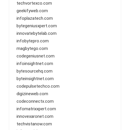
techvortexco.com
geekifyweb.com
infoplazatech.com
bytegeniusxpert.com
innovatebytelab.com
infobytepro.com
magbytego.com
codegeniusnet.com
infoinsightnet.com
bytesourcehq.com
byteinsightnet.com
codepulsetechco.com
digizineweb.com
codeconnectx.com
infomatrixxpert.com
innovexaronet.com
techvistanow.com