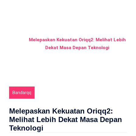
Teknologi
Home
Bandarqq
Melepaskan Kekuatan Oriqq2: Melihat Lebih
Dekat Masa Depan Teknologi
Bandarqq
Melepaskan Kekuatan Oriqq2:
Melihat Lebih Dekat Masa Depan
Teknologi