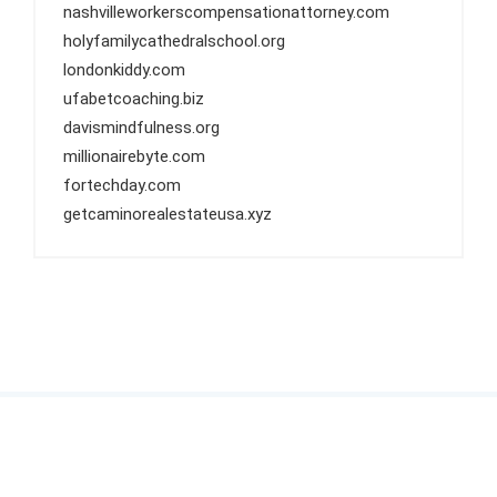
nashvilleworkerscompensationattorney.com
holyfamilycathedralschool.org
londonkiddy.com
ufabetcoaching.biz
davismindfulness.org
millionairebyte.com
fortechday.com
getcaminorealestateusa.xyz