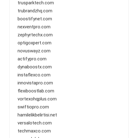
trusparktech.com
trubrandzhq.com
boostifynet.com
nexventpro.com
zephyrtechx.com
optigoxpert.com
novuswayz.com
actifypro.com
dynaboostx.com
instaflexco.com
innovistapro.com
flexiboostlab.com
vortexohqplus.com
swiftiopro.com
hamilelikbelirtisi.net
versalotech.com
techmaxco.com