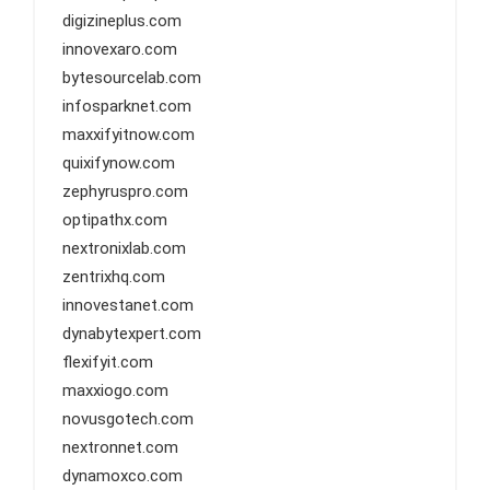
digizineplus.com
innovexaro.com
bytesourcelab.com
infosparknet.com
maxxifyitnow.com
quixifynow.com
zephyruspro.com
optipathx.com
nextronixlab.com
zentrixhq.com
innovestanet.com
dynabytexpert.com
flexifyit.com
maxxiogo.com
novusgotech.com
nextronnet.com
dynamoxco.com