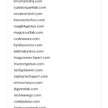
infomatrixhq.com
cubixiosparklab.com
novaevotech.com
innovextechco.com
maglinkgenius.com
magcircuitlab.com
codewavex.com
byteboostco.com
elektrabyteco.com
magconnectxpert.com
truzestgenius.com
techpulsenet.com
zephyrtechxpert.com
infovortexco.com
digizinelab.com
techwavego.com
codepulsex.com
techscopetech.com