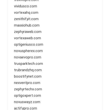
vividusco.com
vortexahq.com
zenithifyit.com
maxxiohub.com
zephyraweb.com
vortexaweb.com
optigeniusco.com
novuspherex.com
novaevopro.com
trusparktech.com
trubrandzhq.com
boostifynet.com
nexventpro.com
zephyrtechx.com
optigoxpert.com
novuswayz.com
actifypro.com