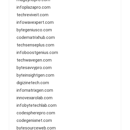
infoplazapro.com
techreviveit.com
infowavexpert.com
bytegeniusco.com
codematrixhub.com
techsenseplus.com
infoboostgenius.com
techwavegen.com
bytesavvypro.com
byteinsightgen.com
digizinetech.com
infomatrixgen.com
innovexarolab.com
infobytetechlab.com
codespherepro.com
codegenixnet.com
bytesourceweb.com