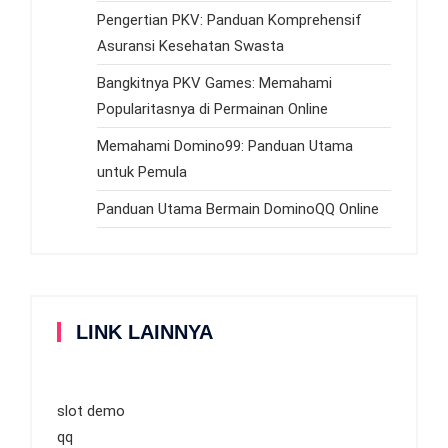
Pengertian PKV: Panduan Komprehensif
Asuransi Kesehatan Swasta
Bangkitnya PKV Games: Memahami
Popularitasnya di Permainan Online
Memahami Domino99: Panduan Utama
untuk Pemula
Panduan Utama Bermain DominoQQ Online
LINK LAINNYA
slot demo
qq