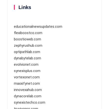
Links
educationalnewsupdates.com
flexiboostco.com
boostioweb.com
zephyrushub.com
optipathlab.com
dynabytelab.com
evolvionet.com
synexisplus.com
vortexonet.com
maxxifynet.com
innovexahub.com
dynacorelab.com
synexistechco.com
truvivopro.com