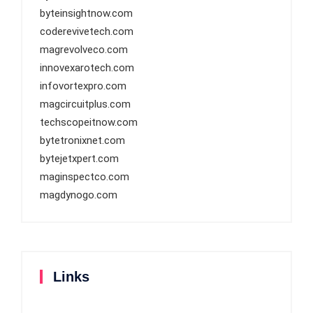
byteinsightnow.com
coderevivetech.com
magrevolveco.com
innovexarotech.com
infovortexpro.com
magcircuitplus.com
techscopeitnow.com
bytetronixnet.com
bytejetxpert.com
maginspectco.com
magdynogo.com
Links