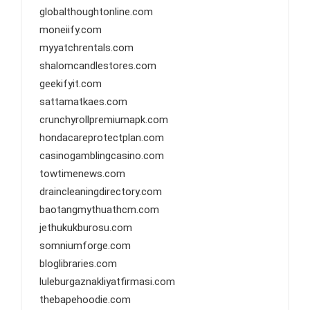
globalthoughtonline.com
moneiify.com
myyatchrentals.com
shalomcandlestores.com
geekifyit.com
sattamatkaes.com
crunchyrollpremiumapk.com
hondacareprotectplan.com
casinogamblingcasino.com
towtimenews.com
draincleaningdirectory.com
baotangmythuathcm.com
jethukukburosu.com
somniumforge.com
bloglibraries.com
luleburgaznakliyatfirmasi.com
thebapehoodie.com