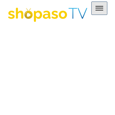
Skip
to
content
Situs Poker Online
Bergabunglah di situs poker online terpopuler dengan
Melepaskan
pengguna terbanyak. Mainkan poker dengan komunitas besar
Terpopuler dengan
dan nikmati berbagai event menarik.
Kekuatan
Pengguna Terbanyak
Depoqq:
Cara
Memaksimalk
an