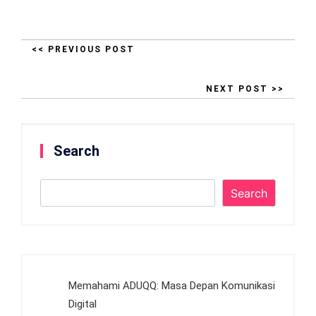
<< PREVIOUS POST
NEXT POST >>
Search
Search
Memahami ADUQQ: Masa Depan Komunikasi
Digital