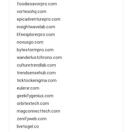
foodiesavorpro.com
vortexohq.com
epicadventurepro.com
insightwavelab.com
lifeexplorerpro.com
novusgo.com
bytestormpro.com
wanderlustchrono.com
culturetrendlab.com
trendsensehub.com
ticktockenigma.com
eulerxr.com
geekifygenius.com
orbitextech.com
magconnecttech.com
zenifyweb.com
livetogel.co