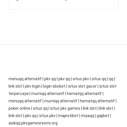
menuqq alternatif
|
pkv qq
|
pkv qq
|
situs pkv
|
situs qq
|
qq
|
link slot
|
pkv login
|
login sbobet
|
situs slot gacor
|
situs slot
terpercaya
|
murniqq alternatif
|
hematqq alternatif
|
menuqq alternatif
|
murniqq alternatif
|
hematqq alternatif
|
poker online
|
situs qq
|
situs pkv games
|
link slot
|
link slot
|
link slot
|
pkv qq
|
situs pkv
|
majestibet
|
miyaqq
|
gajibet
|
asikqq.pkvgamesresmi.org