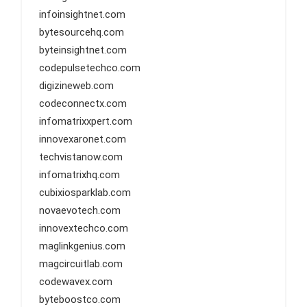
infoinsightnet.com
bytesourcehq.com
byteinsightnet.com
codepulsetechco.com
digizineweb.com
codeconnectx.com
infomatrixxpert.com
innovexaronet.com
techvistanow.com
infomatrixhq.com
cubixiosparklab.com
novaevotech.com
innovextechco.com
maglinkgenius.com
magcircuitlab.com
codewavex.com
byteboostco.com