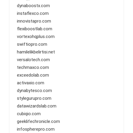
dynaboostx.com
instaflexco.com
innovistapro.com
flexiboostlab.com
vortexohqplus.com
swiftiopro.com
hamilelikbelirtisi.net
versalotech.com
techmaxco.com
exceedolab.com
activaxio.com
dynabytesco.com
stylegurupro.com
datawizardslab.com
cubiqio.com
geeklifechronicle.com
infospherepro.com