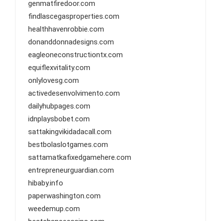
genmatfiredoor.com
findlascegasproperties.com
healthhavenrobbie.com
donanddonnadesigns.com
eagleoneconstructiontx.com
equiflexvitality.com
onlylovesg.com
activedesenvolvimento.com
dailyhubpages.com
idnplaysbobet.com
sattakingvikidadacall.com
bestbolaslotgames.com
sattamatkafixedgamehere.com
entrepreneurguardian.com
hibaby.info
paperwashington.com
weedemup.com