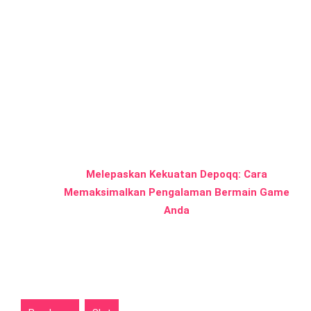
Pengalaman
Bermain
Game Anda
Home
Bandarqq
Melepaskan Kekuatan Depoqq: Cara
Memaksimalkan Pengalaman Bermain Game
Anda