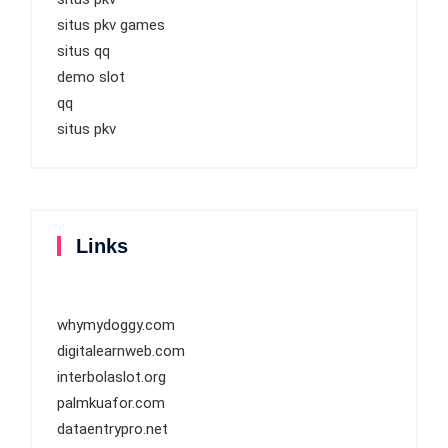
situs pkv games
situs qq
demo slot
qq
situs pkv
Links
whymydoggy.com
digitalearnweb.com
interbolaslot.org
palmkuafor.com
dataentrypro.net