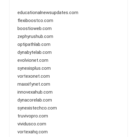
educationalnewsupdates.com
flexiboostco.com
boostioweb.com
zephyrushub.com
optipathlab.com
dynabytelab.com
evolvionet.com
synexisplus.com
vortexonet.com
maxxifynet.com
innovexahub.com
dynacorelab.com
synexistechco.com
truvivopro.com
vividusco.com
vortexahq.com