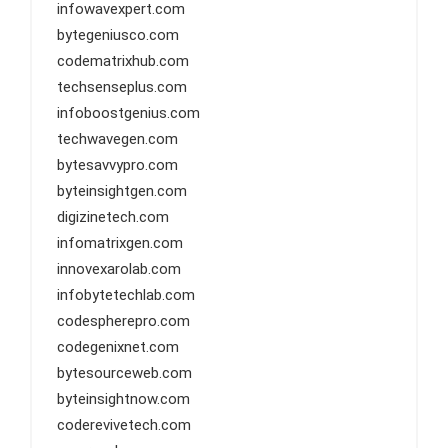
infowavexpert.com
bytegeniusco.com
codematrixhub.com
techsenseplus.com
infoboostgenius.com
techwavegen.com
bytesavvypro.com
byteinsightgen.com
digizinetech.com
infomatrixgen.com
innovexarolab.com
infobytetechlab.com
codespherepro.com
codegenixnet.com
bytesourceweb.com
byteinsightnow.com
coderevivetech.com