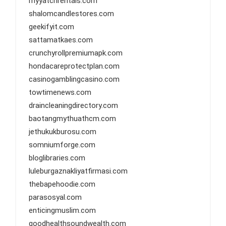
myyatchrentals.com
shalomcandlestores.com
geekifyit.com
sattamatkaes.com
crunchyrollpremiumapk.com
hondacareprotectplan.com
casinogamblingcasino.com
towtimenews.com
draincleaningdirectory.com
baotangmythuathcm.com
jethukukburosu.com
somniumforge.com
bloglibraries.com
luleburgaznakliyatfirmasi.com
thebapehoodie.com
parasosyal.com
enticingmuslim.com
goodhealthsoundwealth.com