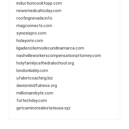
inductioncooktopp.com
newsmedicaltoday.com
roofingnevada.info
magconnectx.com
synexispro.com
holayomi.com
ligadeciclismodecundinamarca.com
nashvilleworkerscompensationattorney.com
holyfamilycathedralschool.org
londonkiddy.com
ufabetcoaching.biz
davismindfulness.org
millionairebyte.com
fortechday.com
getcaminorealestateusa.xyz