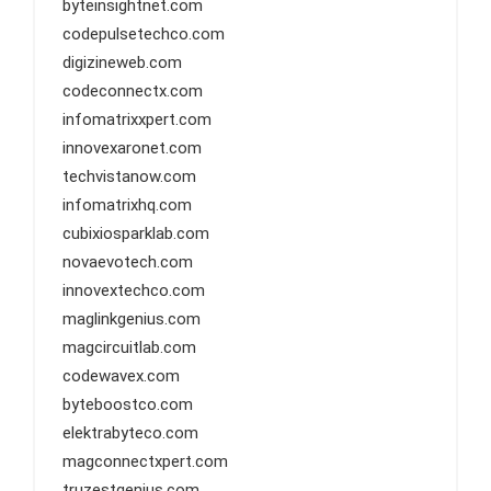
byteinsightnet.com
codepulsetechco.com
digizineweb.com
codeconnectx.com
infomatrixxpert.com
innovexaronet.com
techvistanow.com
infomatrixhq.com
cubixiosparklab.com
novaevotech.com
innovextechco.com
maglinkgenius.com
magcircuitlab.com
codewavex.com
byteboostco.com
elektrabyteco.com
magconnectxpert.com
truzestgenius.com