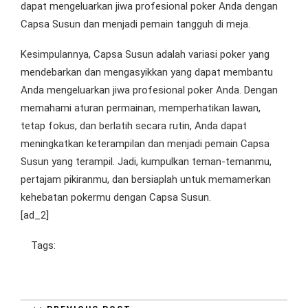
dapat mengeluarkan jiwa profesional poker Anda dengan
Capsa Susun dan menjadi pemain tangguh di meja.
Kesimpulannya, Capsa Susun adalah variasi poker yang
mendebarkan dan mengasyikkan yang dapat membantu
Anda mengeluarkan jiwa profesional poker Anda. Dengan
memahami aturan permainan, memperhatikan lawan,
tetap fokus, dan berlatih secara rutin, Anda dapat
meningkatkan keterampilan dan menjadi pemain Capsa
Susun yang terampil. Jadi, kumpulkan teman-temanmu,
pertajam pikiranmu, dan bersiaplah untuk memamerkan
kehebatan pokermu dengan Capsa Susun.
[ad_2]
Tags: