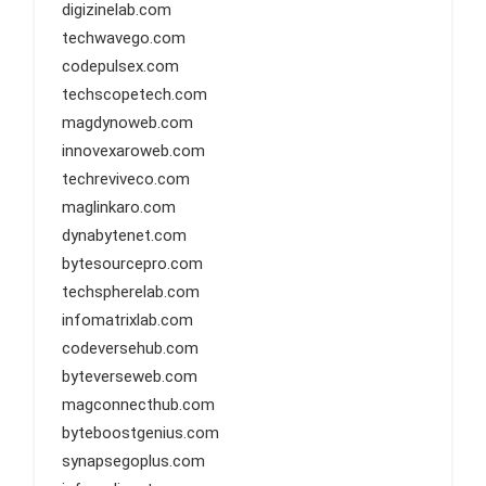
digizinelab.com
techwavego.com
codepulsex.com
techscopetech.com
magdynoweb.com
innovexaroweb.com
techreviveco.com
maglinkaro.com
dynabytenet.com
bytesourcepro.com
techspherelab.com
infomatrixlab.com
codeversehub.com
byteverseweb.com
magconnecthub.com
byteboostgenius.com
synapsegoplus.com