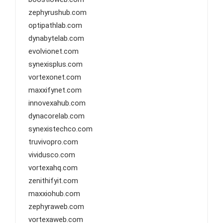
zephyrushub.com
optipathlab.com
dynabytelab.com
evolvionet.com
synexisplus.com
vortexonet.com
maxxifynet.com
innovexahub.com
dynacorelab.com
synexistechco.com
truvivopro.com
vividusco.com
vortexahq.com
zenithifyit.com
maxxiohub.com
zephyraweb.com
vortexaweb.com