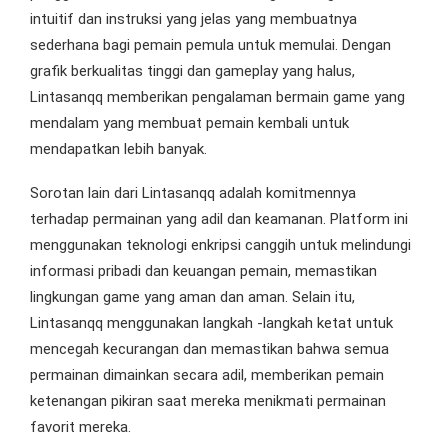
intuitif dan instruksi yang jelas yang membuatnya
sederhana bagi pemain pemula untuk memulai. Dengan
grafik berkualitas tinggi dan gameplay yang halus,
Lintasanqq memberikan pengalaman bermain game yang
mendalam yang membuat pemain kembali untuk
mendapatkan lebih banyak.
Sorotan lain dari Lintasanqq adalah komitmennya
terhadap permainan yang adil dan keamanan. Platform ini
menggunakan teknologi enkripsi canggih untuk melindungi
informasi pribadi dan keuangan pemain, memastikan
lingkungan game yang aman dan aman. Selain itu,
Lintasanqq menggunakan langkah -langkah ketat untuk
mencegah kecurangan dan memastikan bahwa semua
permainan dimainkan secara adil, memberikan pemain
ketenangan pikiran saat mereka menikmati permainan
favorit mereka.