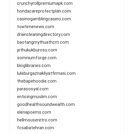
crunchyrollpremiumapk.com
hondacareprotectplan.com
casinogamblingcasino.com
towtimenews.com
draincleaningdirectory.com
baotangmythuathcm.com
jethukukburosu.com
somniumforge.com
bloglibraries.com
luleburgaznakliyatfirmasi.com
thebapehoodie.com
parasosyal.com
enticingmuslim.com
goodhealthsoundwealth.com
elenapoems.com
hellmouseretro.com
fcsabatehran.com