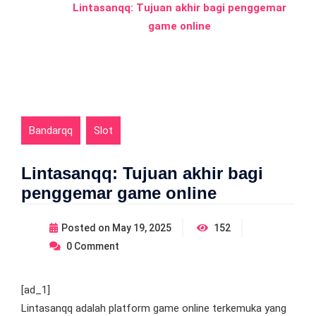
Lintasanqq: Tujuan akhir bagi penggemar
game online
Bandarqq
Slot
Lintasanqq: Tujuan akhir bagi
penggemar game online
Posted on
May 19, 2025
152
0
Comment
[ad_1]
Lintasanqq adalah platform game online terkemuka yang