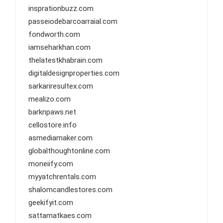
insprationbuzz.com
passeiodebarcoarraial.com
fondworth.com
iamseharkhan.com
thelatestkhabrain.com
digitaldesignproperties.com
sarkariresultex.com
mealizo.com
barknpaws.net
cellostore.info
asmediamaker.com
globalthoughtonline.com
moneiify.com
myyatchrentals.com
shalomcandlestores.com
geekifyit.com
sattamatkaes.com