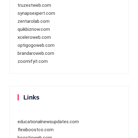
truzestweb.com
synapsexpert.com
zentarolab.com
quikbiznow.com
xceleroweb.com
optigogoweb.com
brandaroweb.com
zoomifyit.com
Links
educationalnewsupdates.com
flexiboostco.com
boostioweb.com