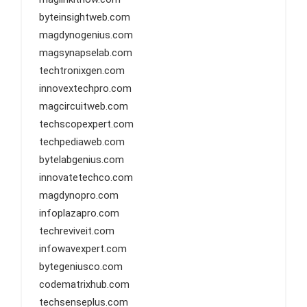
byteinsightweb.com
magdynogenius.com
magsynapselab.com
techtronixgen.com
innovextechpro.com
magcircuitweb.com
techscopexpert.com
techpediaweb.com
bytelabgenius.com
innovatetechco.com
magdynopro.com
infoplazapro.com
techreviveit.com
infowavexpert.com
bytegeniusco.com
codematrixhub.com
techsenseplus.com