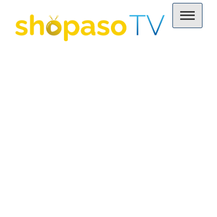
Skip
to
content
Situs Poker Online
Bergabunglah di situs poker online terpopuler dengan
Lintasanqq:
pengguna terbanyak. Mainkan poker dengan komunitas besar
Terpopuler dengan
dan nikmati berbagai event menarik.
Tujuan akhir
Pengguna Terbanyak
bagi
penggemar
game online
Home
Bandarqq