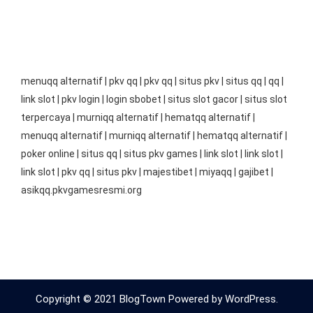
menuqq alternatif
|
pkv qq
|
pkv qq
|
situs pkv
|
situs qq
|
qq
|
link slot
|
pkv login
|
login sbobet
|
situs slot gacor
|
situs slot
terpercaya
|
murniqq alternatif
|
hematqq alternatif
|
menuqq alternatif
|
murniqq alternatif
|
hematqq alternatif
|
poker online
|
situs qq
|
situs pkv games
|
link slot
|
link slot
|
link slot
|
pkv qq
|
situs pkv
|
majestibet
|
miyaqq
|
gajibet
|
asikqq.pkvgamesresmi.org
Copyright © 2021 BlogTown Powered by WordPress.