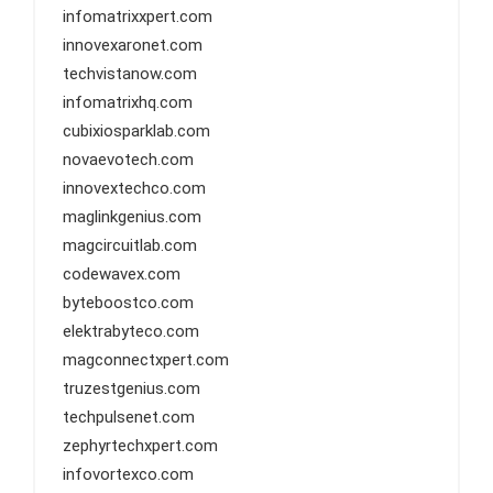
infomatrixxpert.com
innovexaronet.com
techvistanow.com
infomatrixhq.com
cubixiosparklab.com
novaevotech.com
innovextechco.com
maglinkgenius.com
magcircuitlab.com
codewavex.com
byteboostco.com
elektrabyteco.com
magconnectxpert.com
truzestgenius.com
techpulsenet.com
zephyrtechxpert.com
infovortexco.com