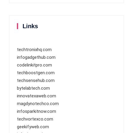
Links
techtronixhq.com
infogadgethub.com
codelinkitpro.com
techboostgen.com
techsensehub.com
bytelabtech.com
innovatexaweb.com
magdynotechco.com
infosparkitnow.com
techvortexco.com
geekifyweb.com