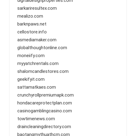
digitaldesignproperties.com
sarkariresultex.com
mealizo.com
barknpaws.net
cellostore.info
asmediamaker.com
globalthoughtonline.com
moneiify.com
myyatchrentals.com
shalomcandlestores.com
geekifyit.com
sattamatkaes.com
crunchyrollpremiumapk.com
hondacareprotectplan.com
casinogamblingcasino.com
towtimenews.com
draincleaningdirectory.com
baotangmythuathcm.com