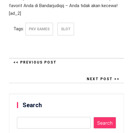
favorit Anda di Bandarjudiqq – Anda tidak akan kecewa!
[ad_2]
Tags:
PKV GAMES
SLOT
<< PREVIOUS POST
NEXT POST >>
Search
Search