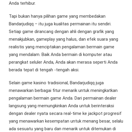
Anda terhibur.
Tapi bukan hanya pilihan game yang membedakan
Bandarjudiqq – itu juga kualitas permainan itu sendiri.
Setiap game dirancang dengan ahli dengan grafik yang
menakjubkan, gameplay yang halus, dan efek suara yang
realistis yang menciptakan pengalaman bermain game
yang mendalam. Baik Anda bermain di komputer atau
perangkat seluler Anda, Anda akan merasa seperti Anda
berada tepat di tengah -tengah aksi.
Selain game kasino tradisional, Bandarjudiqq juga
menawarkan berbagai fitur menarik untuk meningkatkan
pengalaman bermain game Anda. Dari permainan dealer
langsung yang memungkinkan Anda untuk berinteraksi
dengan dealer nyata secara real-time ke jackpot progresif
yang menawarkan kesempatan untuk menang besar, selalu
ada sesuatu yang baru dan menarik untuk ditemukan di