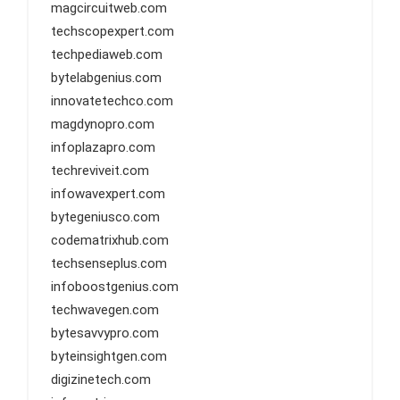
magcircuitweb.com
techscopexpert.com
techpediaweb.com
bytelabgenius.com
innovatetechco.com
magdynopro.com
infoplazapro.com
techreviveit.com
infowavexpert.com
bytegeniusco.com
codematrixhub.com
techsenseplus.com
infoboostgenius.com
techwavegen.com
bytesavvypro.com
byteinsightgen.com
digizinetech.com