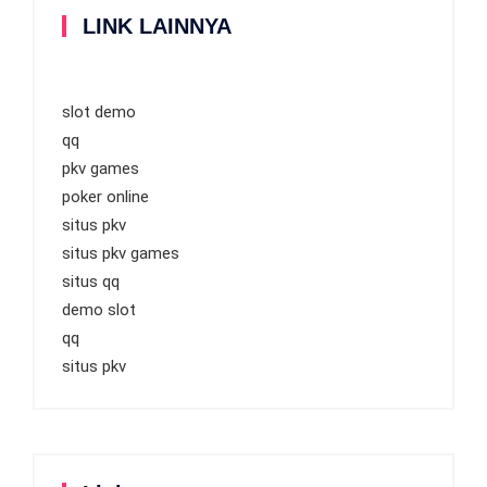
LINK LAINNYA
slot demo
qq
pkv games
poker online
situs pkv
situs pkv games
situs qq
demo slot
qq
situs pkv