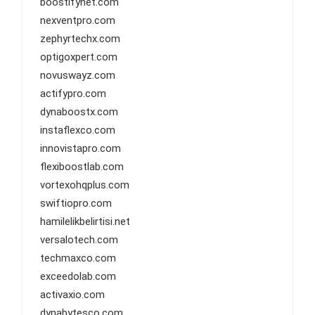
boostifynet.com
nexventpro.com
zephyrtechx.com
optigoxpert.com
novuswayz.com
actifypro.com
dynaboostx.com
instaflexco.com
innovistapro.com
flexiboostlab.com
vortexohqplus.com
swiftiopro.com
hamilelikbelirtisi.net
versalotech.com
techmaxco.com
exceedolab.com
activaxio.com
dynabytesco.com