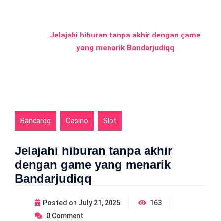
Home
Bandarqq
Jelajahi hiburan tanpa akhir dengan game
yang menarik Bandarjudiqq
Bandarqq
Casino
Slot
Jelajahi hiburan tanpa akhir
dengan game yang menarik
Bandarjudiqq
Posted on
July 21, 2025
163
0
Comment