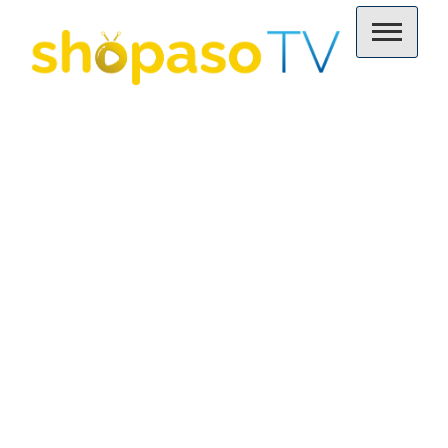
Skip
to
content
Situs Poker Online
Bergabunglah di situs poker online terpopuler dengan
Jelajahi
pengguna terbanyak. Mainkan poker dengan komunitas besar
Terpopuler dengan
dan nikmati berbagai event menarik.
hiburan
Pengguna Terbanyak
tanpa akhir
dengan game
yang menarik
Bandarjudiqq