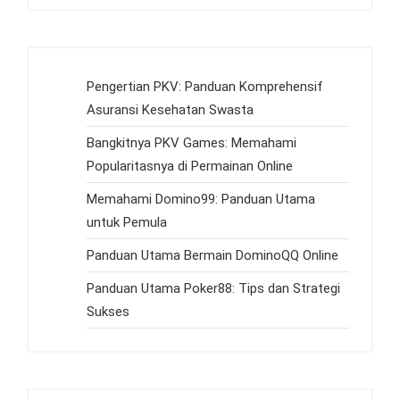
Pengertian PKV: Panduan Komprehensif
Asuransi Kesehatan Swasta
Bangkitnya PKV Games: Memahami
Popularitasnya di Permainan Online
Memahami Domino99: Panduan Utama
untuk Pemula
Panduan Utama Bermain DominoQQ Online
Panduan Utama Poker88: Tips dan Strategi
Sukses