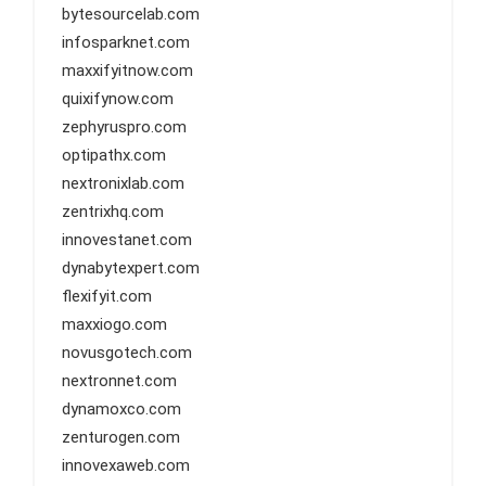
bytesourcelab.com
infosparknet.com
maxxifyitnow.com
quixifynow.com
zephyruspro.com
optipathx.com
nextronixlab.com
zentrixhq.com
innovestanet.com
dynabytexpert.com
flexifyit.com
maxxiogo.com
novusgotech.com
nextronnet.com
dynamoxco.com
zenturogen.com
innovexaweb.com