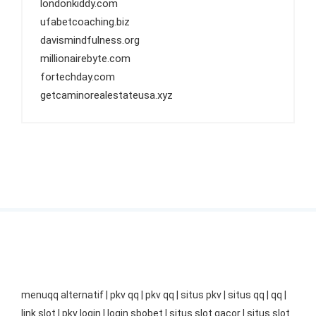
londonkiddy.com
ufabetcoaching.biz
davismindfulness.org
millionairebyte.com
fortechday.com
getcaminorealestateusa.xyz
menuqq alternatif
|
pkv qq
|
pkv qq
|
situs pkv
|
situs qq
|
qq
|
link slot
|
pkv login
|
login sbobet
|
situs slot gacor
|
situs slot