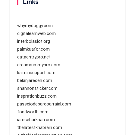
Links
whymydoggy.com
digitalearnweb.com
interbolaslot.org
palmkuafor.com
dataentrypro.net
dreamrummypro.com
kaiminsupport.com
belanjareceh.com
shannonsticker.com
insprationbuzz.com
passeiodebarcoarraial.com
fondworth.com
iamseharkhan.com
thelatestkhabrain.com