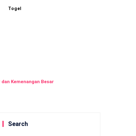
Togel
nda untuk
 Kemenangan
r dan Kemenangan Besar
Search