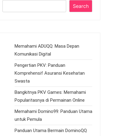
Search
Memahami ADUQQ: Masa Depan
Komunikasi Digital
Pengertian PKV: Panduan
Komprehensif Asuransi Kesehatan
Swasta
Bangkitnya PKV Games: Memahami
Popularitasnya di Permainan Online
Memahami Domino99: Panduan Utama
untuk Pemula
Panduan Utama Bermain DominoQQ