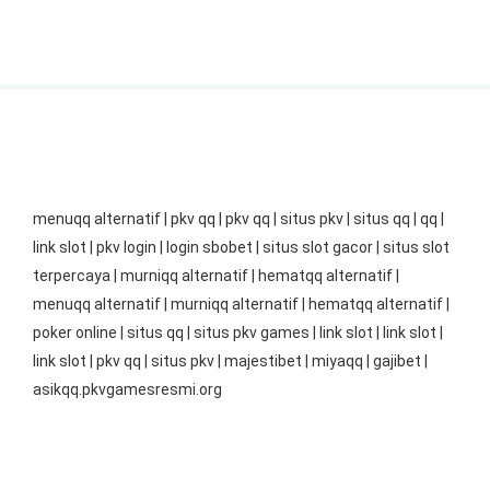
menuqq alternatif
|
pkv qq
|
pkv qq
|
situs pkv
|
situs qq
|
qq
|
link slot
|
pkv login
|
login sbobet
|
situs slot gacor
|
situs slot
terpercaya
|
murniqq alternatif
|
hematqq alternatif
|
menuqq alternatif
|
murniqq alternatif
|
hematqq alternatif
|
poker online
|
situs qq
|
situs pkv games
|
link slot
|
link slot
|
link slot
|
pkv qq
|
situs pkv
|
majestibet
|
miyaqq
|
gajibet
|
asikqq.pkvgamesresmi.org