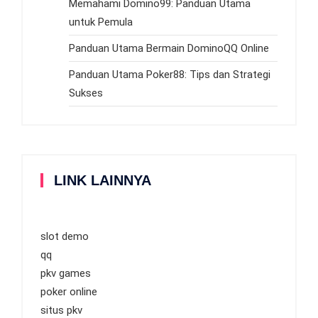
Memahami Domino99: Panduan Utama
untuk Pemula
Panduan Utama Bermain DominoQQ Online
Panduan Utama Poker88: Tips dan Strategi
Sukses
LINK LAINNYA
slot demo
qq
pkv games
poker online
situs pkv