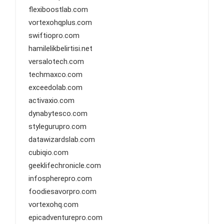
flexiboostlab.com
vortexohqplus.com
swiftiopro.com
hamilelikbelirtisi.net
versalotech.com
techmaxco.com
exceedolab.com
activaxio.com
dynabytesco.com
stylegurupro.com
datawizardslab.com
cubiqio.com
geeklifechronicle.com
infospherepro.com
foodiesavorpro.com
vortexohq.com
epicadventurepro.com