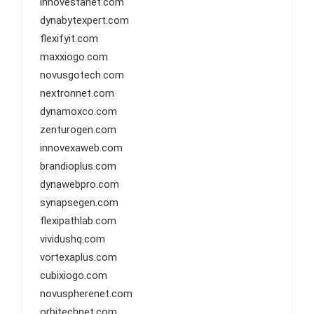
innovestanet.com
dynabytexpert.com
flexifyit.com
maxxiogo.com
novusgotech.com
nextronnet.com
dynamoxco.com
zenturogen.com
innovexaweb.com
brandioplus.com
dynawebpro.com
synapsegen.com
flexipathlab.com
vividushq.com
vortexaplus.com
cubixiogo.com
novuspherenet.com
orbitechnet.com