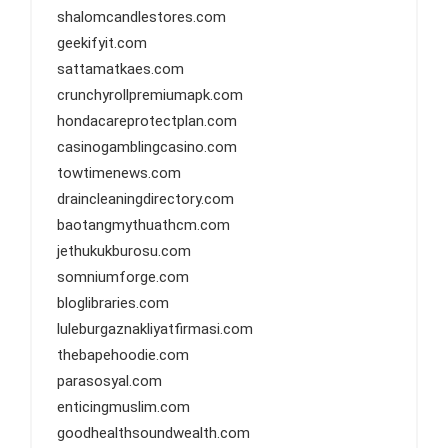
shalomcandlestores.com
geekifyit.com
sattamatkaes.com
crunchyrollpremiumapk.com
hondacareprotectplan.com
casinogamblingcasino.com
towtimenews.com
draincleaningdirectory.com
baotangmythuathcm.com
jethukukburosu.com
somniumforge.com
bloglibraries.com
luleburgaznakliyatfirmasi.com
thebapehoodie.com
parasosyal.com
enticingmuslim.com
goodhealthsoundwealth.com