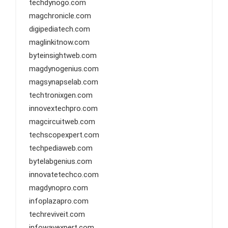
techdynogo.com
magchronicle.com
digipediatech.com
maglinkitnow.com
byteinsightweb.com
magdynogenius.com
magsynapselab.com
techtronixgen.com
innovextechpro.com
magcircuitweb.com
techscopexpert.com
techpediaweb.com
bytelabgenius.com
innovatetechco.com
magdynopro.com
infoplazapro.com
techreviveit.com
infowavexpert.com