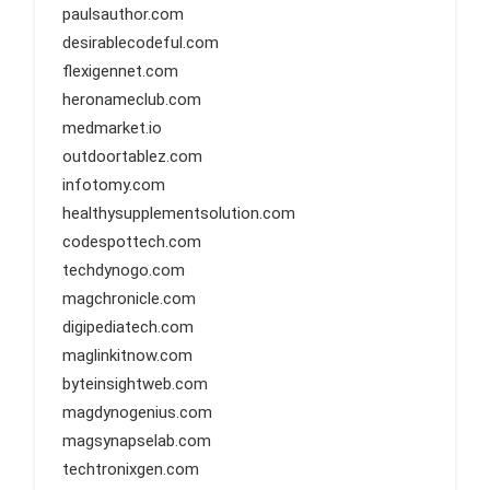
paulsauthor.com
desirablecodeful.com
flexigennet.com
heronameclub.com
medmarket.io
outdoortablez.com
infotomy.com
healthysupplementsolution.com
codespottech.com
techdynogo.com
magchronicle.com
digipediatech.com
maglinkitnow.com
byteinsightweb.com
magdynogenius.com
magsynapselab.com
techtronixgen.com