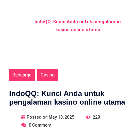
Home
Bandarqq
IndoQQ: Kunci Anda untuk pengalaman
kasino online utama
Bandarqq
Casino
IndoQQ: Kunci Anda untuk
pengalaman kasino online utama
Posted on
May 13, 2025
220
0
Comment