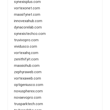
synexisplus.com
vortexonet.com
maxxifynet.com
innovexahub.com
dynacorelab.com
synexistechco.com
truvivopro.com
vividusco.com
vortexahq.com
zenithifyit.com
maxxiohub.com
zephyraweb.com
vortexaweb.com
optigeniusco.com
novuspherex.com
novaevopro.com
trusparktech.com