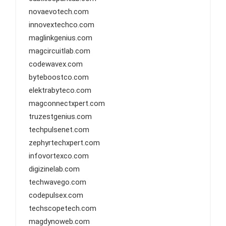
novaevotech.com
innovextechco.com
maglinkgenius.com
magcircuitlab.com
codewavex.com
byteboostco.com
elektrabyteco.com
magconnectxpert.com
truzestgenius.com
techpulsenet.com
zephyrtechxpert.com
infovortexco.com
digizinelab.com
techwavego.com
codepulsex.com
techscopetech.com
magdynoweb.com