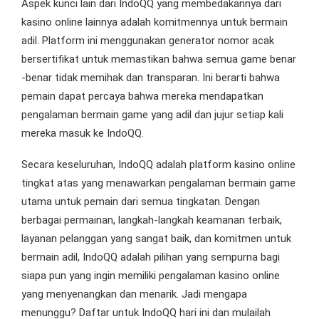
Aspek kunci lain dari IndoQQ yang membedakannya dari
kasino online lainnya adalah komitmennya untuk bermain
adil. Platform ini menggunakan generator nomor acak
bersertifikat untuk memastikan bahwa semua game benar
-benar tidak memihak dan transparan. Ini berarti bahwa
pemain dapat percaya bahwa mereka mendapatkan
pengalaman bermain game yang adil dan jujur ​​setiap kali
mereka masuk ke IndoQQ.
Secara keseluruhan, IndoQQ adalah platform kasino online
tingkat atas yang menawarkan pengalaman bermain game
utama untuk pemain dari semua tingkatan. Dengan
berbagai permainan, langkah-langkah keamanan terbaik,
layanan pelanggan yang sangat baik, dan komitmen untuk
bermain adil, IndoQQ adalah pilihan yang sempurna bagi
siapa pun yang ingin memiliki pengalaman kasino online
yang menyenangkan dan menarik. Jadi mengapa
menunggu? Daftar untuk IndoQQ hari ini dan mulailah