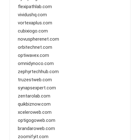
flexipathlab.com
vividushq.com
vortexaplus.com
cubixiogo.com
novuspherenet.com
orbitechnet.com
optiwavex.com
omnidynoco.com
zephyrtechhub.com
truzestweb.com
synapsexpert.com
zentarolab.com
quikbiznow.com
xceleroweb.com
optigogoweb.com
brandaroweb.com
zoomifyit.com