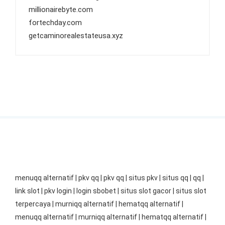
millionairebyte.com
fortechday.com
getcaminorealestateusa.xyz
menuqq alternatif
|
pkv qq
|
pkv qq
|
situs pkv
|
situs qq
|
qq
|
link slot
|
pkv login
|
login sbobet
|
situs slot gacor
|
situs slot
terpercaya
|
murniqq alternatif
|
hematqq alternatif
|
menuqq alternatif
|
murniqq alternatif
|
hematqq alternatif
|