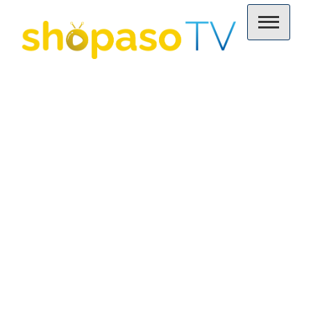
Skip
to
content
Situs Poker Online
Bergabunglah di situs poker online terpopuler dengan
Dewaqq:
pengguna terbanyak. Mainkan poker dengan komunitas besar
Terpopuler dengan
dan nikmati berbagai event menarik.
Platform
Pengguna Terbanyak
Permainan
Poker Online
Terpercaya
dan Aman di