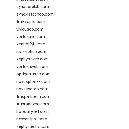
dynacorelab.com
synexistechco.com
truvivopro.com
vividusco.com
vortexahq.com
zenithifyit.com
maxxiohub.com
zephyraweb.com
vortexaweb.com
optigeniusco.com
novuspherex.com
novaevopro.com
trusparktech.com
trubrandzhq.com
boostifynet.com
nexventpro.com
zephyrtechx.com