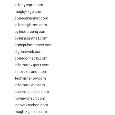
infobytepro.com
magbytego.com
codegeniusnet.com
infoinsightnet.com
bytesourcehq.com
byteinsightnet.com
codepulsetechco.com
digizineweb.com
codeconnectx.com
infomatrixxpert.com
innovexaronet.com
techvistanow.com
infomatrixhq.com
cubixiosparklab.com
novaevotech.com
innovextechco.com
maglinkgenius.com