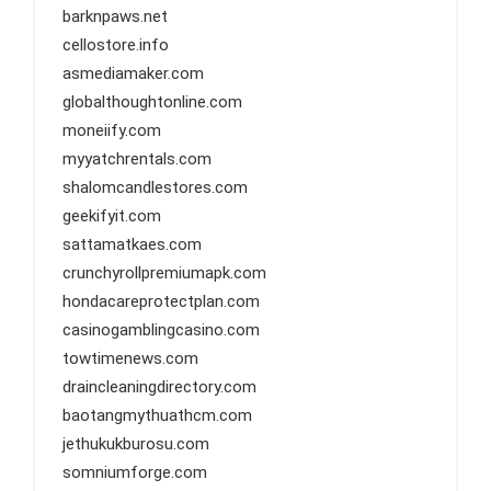
barknpaws.net
cellostore.info
asmediamaker.com
globalthoughtonline.com
moneiify.com
myyatchrentals.com
shalomcandlestores.com
geekifyit.com
sattamatkaes.com
crunchyrollpremiumapk.com
hondacareprotectplan.com
casinogamblingcasino.com
towtimenews.com
draincleaningdirectory.com
baotangmythuathcm.com
jethukukburosu.com
somniumforge.com