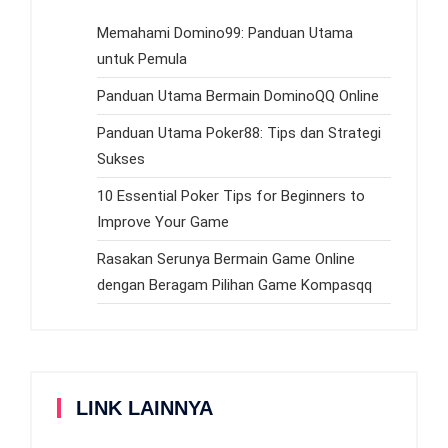
Memahami Domino99: Panduan Utama
untuk Pemula
Panduan Utama Bermain DominoQQ Online
Panduan Utama Poker88: Tips dan Strategi
Sukses
10 Essential Poker Tips for Beginners to
Improve Your Game
Rasakan Serunya Bermain Game Online
dengan Beragam Pilihan Game Kompasqq
LINK LAINNYA