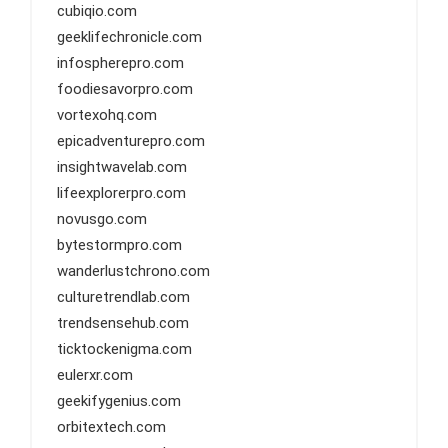
cubiqio.com
geeklifechronicle.com
infospherepro.com
foodiesavorpro.com
vortexohq.com
epicadventurepro.com
insightwavelab.com
lifeexplorerpro.com
novusgo.com
bytestormpro.com
wanderlustchrono.com
culturetrendlab.com
trendsensehub.com
ticktockenigma.com
eulerxr.com
geekifygenius.com
orbitextech.com