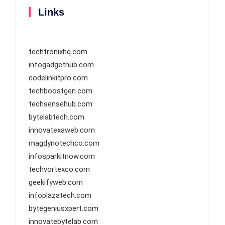
Links
techtronixhq.com
infogadgethub.com
codelinkitpro.com
techboostgen.com
techsensehub.com
bytelabtech.com
innovatexaweb.com
magdynotechco.com
infosparkitnow.com
techvortexco.com
geekifyweb.com
infoplazatech.com
bytegeniusxpert.com
innovatebytelab.com