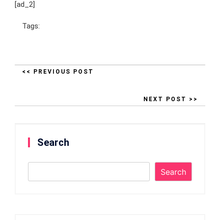
[ad_2]
Tags:
<< PREVIOUS POST
NEXT POST >>
Search
Search