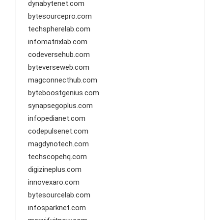
dynabytenet.com
bytesourcepro.com
techspherelab.com
infomatrixlab.com
codeversehub.com
byteverseweb.com
magconnecthub.com
byteboostgenius.com
synapsegoplus.com
infopedianet.com
codepulsenet.com
magdynotech.com
techscopehq.com
digizineplus.com
innovexaro.com
bytesourcelab.com
infosparknet.com