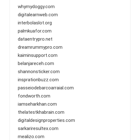
whymydoggy.com
digitalearnweb.com
interbolaslot.org
palmkuafor.com
dataentrypro.net
dreamrummypro.com
kaiminsupport.com
belanjareceh.com
shannonsticker.com
insprationbuzz.com
passeiodebarcoarraial.com
fondworth.com
iamseharkhan.com
thelatestkhabrain.com
digitaldesignproperties.com
sarkariresultex.com
mealizo.com