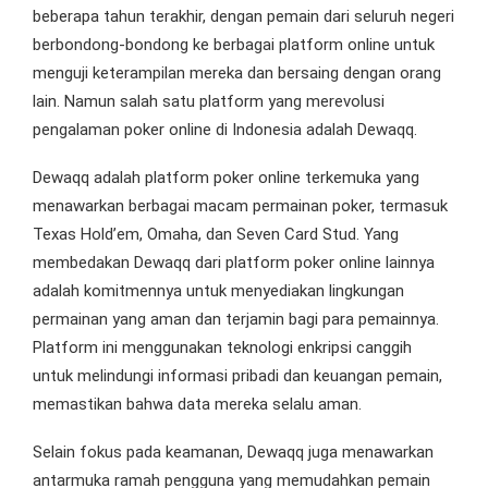
beberapa tahun terakhir, dengan pemain dari seluruh negeri
berbondong-bondong ke berbagai platform online untuk
menguji keterampilan mereka dan bersaing dengan orang
lain. Namun salah satu platform yang merevolusi
pengalaman poker online di Indonesia adalah Dewaqq.
Dewaqq adalah platform poker online terkemuka yang
menawarkan berbagai macam permainan poker, termasuk
Texas Hold’em, Omaha, dan Seven Card Stud. Yang
membedakan Dewaqq dari platform poker online lainnya
adalah komitmennya untuk menyediakan lingkungan
permainan yang aman dan terjamin bagi para pemainnya.
Platform ini menggunakan teknologi enkripsi canggih
untuk melindungi informasi pribadi dan keuangan pemain,
memastikan bahwa data mereka selalu aman.
Selain fokus pada keamanan, Dewaqq juga menawarkan
antarmuka ramah pengguna yang memudahkan pemain