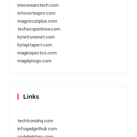
innovexarotech.com
infovortexpro.com
magcircuitplus.com
techscopeitnow.com
bytetronixnet.com
bytejetxpert.com
maginspectco.com
magdynogo.com
Links
techtronixhq.com
infogadgethub.com
codelinkitpro.com