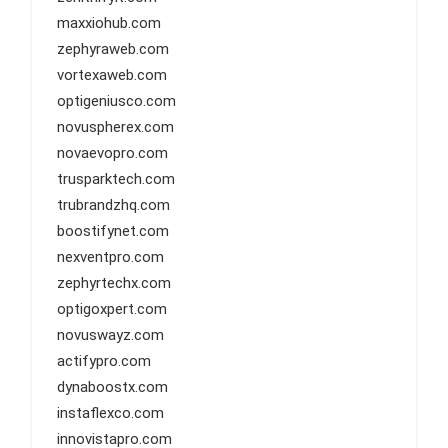
maxxiohub.com
zephyraweb.com
vortexaweb.com
optigeniusco.com
novuspherex.com
novaevopro.com
trusparktech.com
trubrandzhq.com
boostifynet.com
nexventpro.com
zephyrtechx.com
optigoxpert.com
novuswayz.com
actifypro.com
dynaboostx.com
instaflexco.com
innovistapro.com