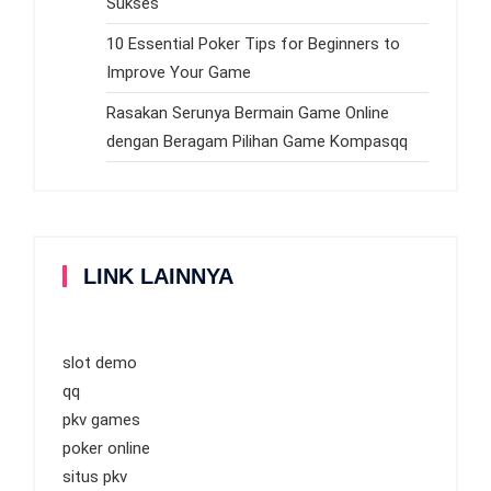
Sukses
10 Essential Poker Tips for Beginners to
Improve Your Game
Rasakan Serunya Bermain Game Online
dengan Beragam Pilihan Game Kompasqq
LINK LAINNYA
slot demo
qq
pkv games
poker online
situs pkv