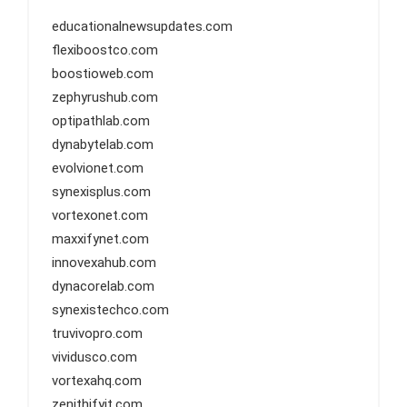
educationalnewsupdates.com
flexiboostco.com
boostioweb.com
zephyrushub.com
optipathlab.com
dynabytelab.com
evolvionet.com
synexisplus.com
vortexonet.com
maxxifynet.com
innovexahub.com
dynacorelab.com
synexistechco.com
truvivopro.com
vividusco.com
vortexahq.com
zenithifyit.com