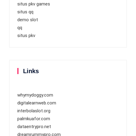
situs pkv games
situs qq
demo slot
qq
situs pkv
Links
whymydoggy.com
digitalearnweb.com
interbolaslot.org
palmkuafor.com
dataentrypro.net
dreamrummypro.com