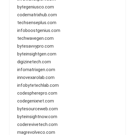
bytegeniusco.com
codematrixhub.com
techsenseplus.com
infoboostgenius.com
techwavegen.com
bytesavvypro.com
byteinsightgen.com
digizinetech.com
infomatrixgen.com
innovexarolab.com
infobytetechlab.com
codespherepro.com
codegenixnet.com
bytesourceweb.com
byteinsightnow.com
coderevivetech.com
magrevolveco.com