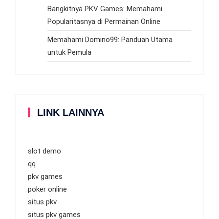
Bangkitnya PKV Games: Memahami
Popularitasnya di Permainan Online
Memahami Domino99: Panduan Utama
untuk Pemula
LINK LAINNYA
slot demo
qq
pkv games
poker online
situs pkv
situs pkv games