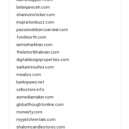
belanjareceh.com
shannonsticker.com
insprationbuzz.com
passeiodebarcoarraial.com
fondworth.com
iamseharkhan.com
thelatestkhabrain.com
digitaldesignproperties.com
sarkariresultex.com
mealizo.com
barknpaws.net
cellostore.info
asmediamaker.com
globalthoughtonline.com
moneiify.com
myyatchrentals.com
shalomcandlestores.com