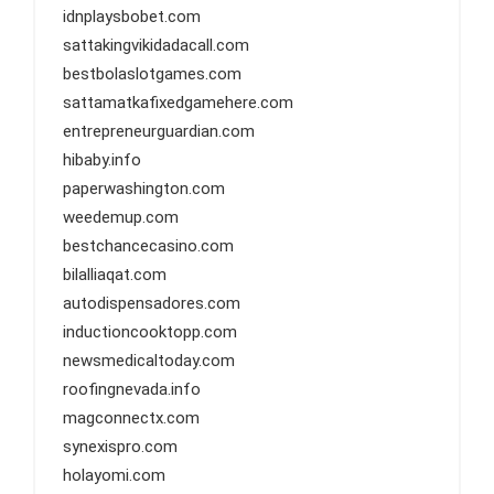
idnplaysbobet.com
sattakingvikidadacall.com
bestbolaslotgames.com
sattamatkafixedgamehere.com
entrepreneurguardian.com
hibaby.info
paperwashington.com
weedemup.com
bestchancecasino.com
bilalliaqat.com
autodispensadores.com
inductioncooktopp.com
newsmedicaltoday.com
roofingnevada.info
magconnectx.com
synexispro.com
holayomi.com