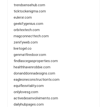
trendsensehub.com
ticktockenigma.com
eulerxr.com
geekifygenius.com
orbitextech.com
magconnecttech.com
zenifyweb.com
livetogel.co
genmatfiredoor.com
findlascegasproperties.com
healthhavenrobbie.com
donanddonnadesigns.com
eagleoneconstructiontx.com
equiflexvitality.com
onlylovesg.com
activedesenvolvimento.com
dailyhubpages.com