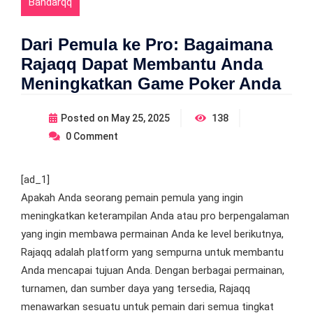
Bandarqq
Dari Pemula ke Pro: Bagaimana
Rajaqq Dapat Membantu Anda
Meningkatkan Game Poker Anda
Posted on
May 25, 2025
138
0
Comment
[ad_1]
Apakah Anda seorang pemain pemula yang ingin
meningkatkan keterampilan Anda atau pro berpengalaman
yang ingin membawa permainan Anda ke level berikutnya,
Rajaqq adalah platform yang sempurna untuk membantu
Anda mencapai tujuan Anda. Dengan berbagai permainan,
turnamen, dan sumber daya yang tersedia, Rajaqq
menawarkan sesuatu untuk pemain dari semua tingkat