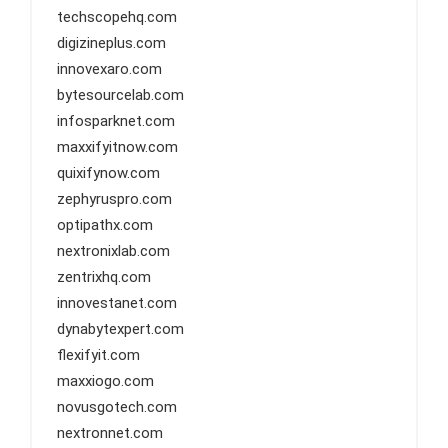
techscopehq.com
digizineplus.com
innovexaro.com
bytesourcelab.com
infosparknet.com
maxxifyitnow.com
quixifynow.com
zephyruspro.com
optipathx.com
nextronixlab.com
zentrixhq.com
innovestanet.com
dynabytexpert.com
flexifyit.com
maxxiogo.com
novusgotech.com
nextronnet.com