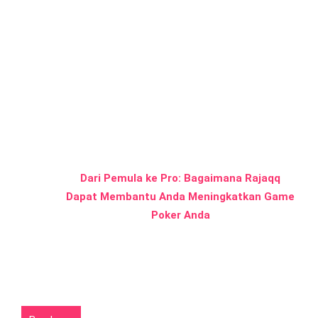
Meningkatka
n Game
Poker Anda
Home
Bandarqq
Dari Pemula ke Pro: Bagaimana Rajaqq
Dapat Membantu Anda Meningkatkan Game
Poker Anda