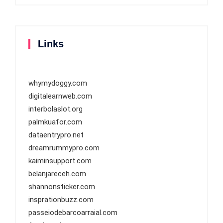
Links
whymydoggy.com
digitalearnweb.com
interbolaslot.org
palmkuafor.com
dataentrypro.net
dreamrummypro.com
kaiminsupport.com
belanjareceh.com
shannonsticker.com
insprationbuzz.com
passeiodebarcoarraial.com