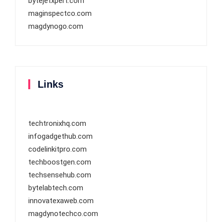
bytejetxpert.com
maginspectco.com
magdynogo.com
Links
techtronixhq.com
infogadgethub.com
codelinkitpro.com
techboostgen.com
techsensehub.com
bytelabtech.com
innovatexaweb.com
magdynotechco.com