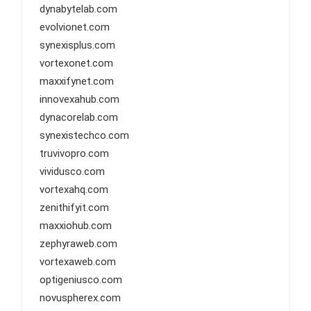
dynabytelab.com
evolvionet.com
synexisplus.com
vortexonet.com
maxxifynet.com
innovexahub.com
dynacorelab.com
synexistechco.com
truvivopro.com
vividusco.com
vortexahq.com
zenithifyit.com
maxxiohub.com
zephyraweb.com
vortexaweb.com
optigeniusco.com
novuspherex.com