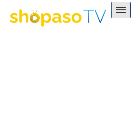
Skip
to
content
Situs Poker Online
Bergabunglah di situs poker online terpopuler dengan
Dari pemain
pengguna terbanyak. Mainkan poker dengan komunitas besar
Terpopuler dengan
dan nikmati berbagai event menarik.
kasual ke
Pengguna Terbanyak
Maindomino9
9 Expert:
Cara
Meningkatka