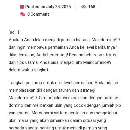
Posted on
July 24, 2025
168
0
Comment
[ad_1]
Apakah Anda lelah menjadi pemain biasa di Maindomino99
dan ingin membawa permainan Anda ke level berikutnya?
Jika demikian, Anda beruntung! Dengan beberapa strategi
dan tips utama, Anda bisa menjadi ahli Maindomino99
dalam waktu singkat.
Langkah pertama untuk naik level permainan Anda adalah
membiasakan diri dengan aturan dan strategi
Maindomino99. Gim populer ini dimainkan dengan satu set
domino dan melibatkan ubin yang cocok dengan jumlah pip
yang sama. Memahami sistem penilaian dan mengetahui
ubin mana yang akan dimainkan dalam situasi yang
berbeda sangat penting untuk menjadi pemain yang