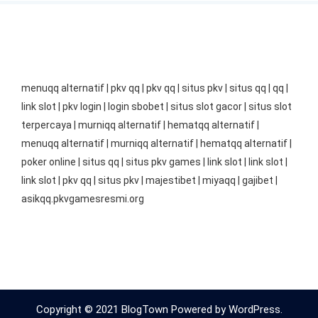
menuqq alternatif
|
pkv qq
|
pkv qq
|
situs pkv
|
situs qq
|
qq
|
link slot
|
pkv login
|
login sbobet
|
situs slot gacor
|
situs slot
terpercaya
|
murniqq alternatif
|
hematqq alternatif
|
menuqq alternatif
|
murniqq alternatif
|
hematqq alternatif
|
poker online
|
situs qq
|
situs pkv games
|
link slot
|
link slot
|
link slot
|
pkv qq
|
situs pkv
|
majestibet
|
miyaqq
|
gajibet
|
asikqq.pkvgamesresmi.org
Copyright © 2021 BlogTown Powered by WordPress.