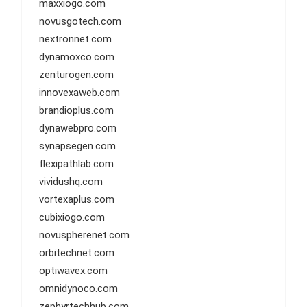
maxxiogo.com
novusgotech.com
nextronnet.com
dynamoxco.com
zenturogen.com
innovexaweb.com
brandioplus.com
dynawebpro.com
synapsegen.com
flexipathlab.com
vividushq.com
vortexaplus.com
cubixiogo.com
novuspherenet.com
orbitechnet.com
optiwavex.com
omnidynoco.com
zephyrtechhub.com