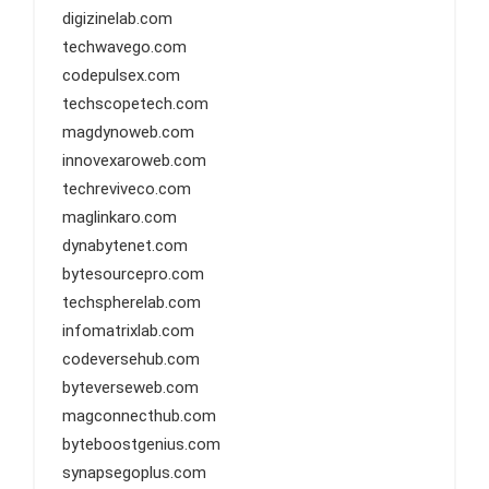
digizinelab.com
techwavego.com
codepulsex.com
techscopetech.com
magdynoweb.com
innovexaroweb.com
techreviveco.com
maglinkaro.com
dynabytenet.com
bytesourcepro.com
techspherelab.com
infomatrixlab.com
codeversehub.com
byteverseweb.com
magconnecthub.com
byteboostgenius.com
synapsegoplus.com