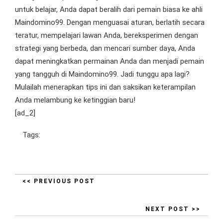
untuk belajar, Anda dapat beralih dari pemain biasa ke ahli
Maindomino99. Dengan menguasai aturan, berlatih secara
teratur, mempelajari lawan Anda, bereksperimen dengan
strategi yang berbeda, dan mencari sumber daya, Anda
dapat meningkatkan permainan Anda dan menjadi pemain
yang tangguh di Maindomino99. Jadi tunggu apa lagi?
Mulailah menerapkan tips ini dan saksikan keterampilan
Anda melambung ke ketinggian baru!
[ad_2]
Tags:
<< PREVIOUS POST
NEXT POST >>