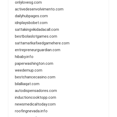
onlylovesg.com
activedesenvolvimento.com
dailyhubpages.com
idnplaysbobet.com
sattakingvikidadacall.com
bestbolaslotgames.com
sattamatkafixedgamehere.com
entrepreneurguardian.com
hibaby.info
paperwashington.com
weedemup.com
bestchancecasino.com
bilalliaqat.com
autodispensadores.com
inductioncooktopp.com
newsmedicaltoday.com
roofingnevada.info