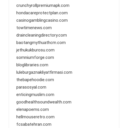
crunchyrollpremiumapk.com
hondacareprotectplan.com
casinogamblingcasino.com
towtimenews.com
draincleaningdirectory.com
baotangmythuathcm.com
jethukukburosu.com
somniumforge.com
bloglibraries.com
luleburgaznakliyatfirmasi.com
thebapehoodie.com
parasosyal.com
enticingmuslim.com
goodhealthsoundwealth.com
elenapoems.com
hellmouseretro.com
fcsabatehran.com