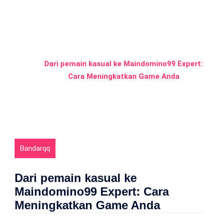
n Game Anda
Home
Bandarqq
Dari pemain kasual ke Maindomino99 Expert:
Cara Meningkatkan Game Anda
Bandarqq
Dari pemain kasual ke
Maindomino99 Expert: Cara
Meningkatkan Game Anda