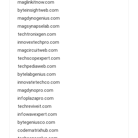
maglinkitnow.com
byteinsightweb.com
magdynogenius.com
magsynapselab.com
techtronixgen.com
innovextechpro.com
magcircuitweb.com
techscopexpert.com
techpediaweb.com
bytelabgenius.com
innovatetechco.com
magdynopro.com
infoplazapro.com
techreviveit.com
infowavexpert.com
bytegeniusco.com
codematrixhub.com