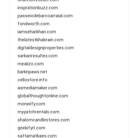
insprationbuzz.com
passeiodebarcoarraial.com
fondworth.com
iamseharkhan.com
thelatestkhabrain.com
digitaldesignproperties.com
sarkariresultex.com
mealizo.com
barknpaws.net
cellostore.info
asmediamaker.com
globalthoughtonline.com
moneiify.com
myyatchrentals.com
shalomcandlestores.com
geekifyit.com
sattamatkaes.com