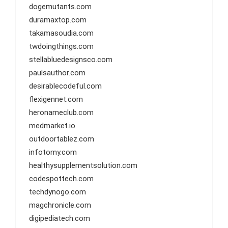
dogemutants.com
duramaxtop.com
takamasoudia.com
twdoingthings.com
stellabluedesignsco.com
paulsauthor.com
desirablecodeful.com
flexigennet.com
heronameclub.com
medmarket.io
outdoortablez.com
infotomy.com
healthysupplementsolution.com
codespottech.com
techdynogo.com
magchronicle.com
digipediatech.com