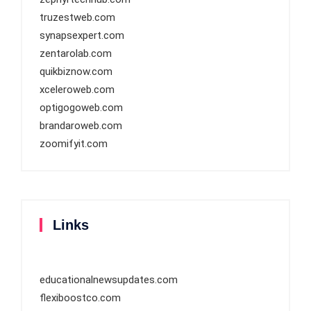
truzestweb.com
synapsexpert.com
zentarolab.com
quikbiznow.com
xceleroweb.com
optigogoweb.com
brandaroweb.com
zoomifyit.com
Links
educationalnewsupdates.com
flexiboostco.com