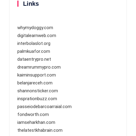
Links
whymydoggy.com
digitalearnweb.com
interbolaslot.org
palmkuafor.com
dataentrypro.net
dreamrummypro.com
kaiminsupport.com
belanjareceh.com
shannonsticker.com
insprationbuzz.com
passeiodebarcoarraial.com
fondworth.com
iamseharkhan.com
thelatestkhabrain.com