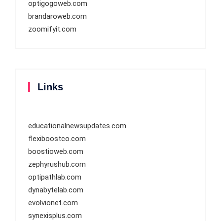
optigogoweb.com
brandaroweb.com
zoomifyit.com
Links
educationalnewsupdates.com
flexiboostco.com
boostioweb.com
zephyrushub.com
optipathlab.com
dynabytelab.com
evolvionet.com
synexisplus.com