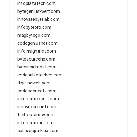
infoplazatech.com
bytegeniusxpert.com
innovatebytelab.com
infobytepro.com
magbytego.com
codegeniusnet.com
infoinsightnet.com
bytesourcehq.com
byteinsightnet.com
codepulsetechco.com
digizineweb.com
codeconnectx.com
infomatrixxpert.com
innovexaronet.com
techvistanow.com
infomatrixhq.com
cubixiosparklab.com