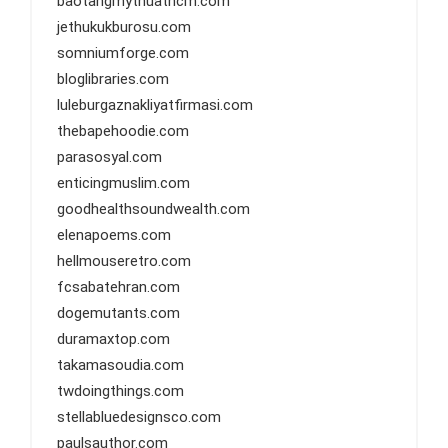
baotangmythuathcm.com
jethukukburosu.com
somniumforge.com
bloglibraries.com
luleburgaznakliyatfirmasi.com
thebapehoodie.com
parasosyal.com
enticingmuslim.com
goodhealthsoundwealth.com
elenapoems.com
hellmouseretro.com
fcsabatehran.com
dogemutants.com
duramaxtop.com
takamasoudia.com
twdoingthings.com
stellabluedesignsco.com
paulsauthor.com