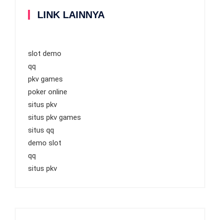
LINK LAINNYA
slot demo
qq
pkv games
poker online
situs pkv
situs pkv games
situs qq
demo slot
qq
situs pkv