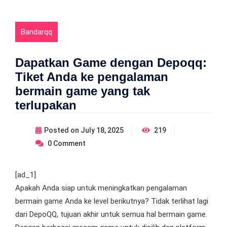
Bandarqq
Dapatkan Game dengan Depoqq:
Tiket Anda ke pengalaman
bermain game yang tak
terlupakan
Posted on
July 18, 2025
219
0
Comment
[ad_1]
Apakah Anda siap untuk meningkatkan pengalaman
bermain game Anda ke level berikutnya? Tidak terlihat lagi
dari DepoQQ, tujuan akhir untuk semua hal bermain game.