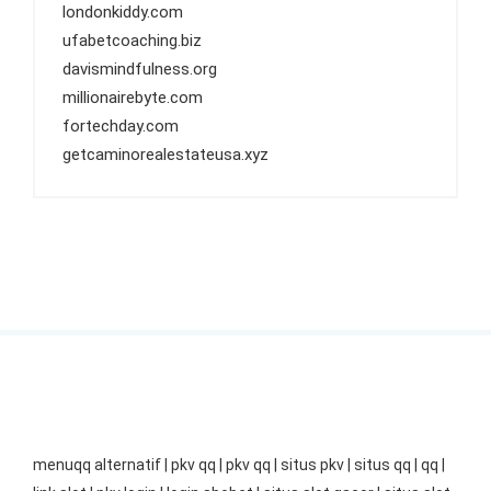
londonkiddy.com
ufabetcoaching.biz
davismindfulness.org
millionairebyte.com
fortechday.com
getcaminorealestateusa.xyz
menuqq alternatif
|
pkv qq
|
pkv qq
|
situs pkv
|
situs qq
|
qq
|