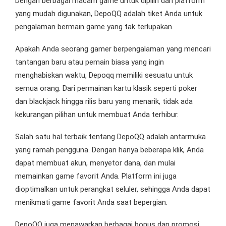
Dengan berbagai macam game untuk dipilih dan platform
yang mudah digunakan, DepoQQ adalah tiket Anda untuk
pengalaman bermain game yang tak terlupakan.
Apakah Anda seorang gamer berpengalaman yang mencari
tantangan baru atau pemain biasa yang ingin
menghabiskan waktu, Depoqq memiliki sesuatu untuk
semua orang. Dari permainan kartu klasik seperti poker
dan blackjack hingga rilis baru yang menarik, tidak ada
kekurangan pilihan untuk membuat Anda terhibur.
Salah satu hal terbaik tentang DepoQQ adalah antarmuka
yang ramah pengguna. Dengan hanya beberapa klik, Anda
dapat membuat akun, menyetor dana, dan mulai
memainkan game favorit Anda. Platform ini juga
dioptimalkan untuk perangkat seluler, sehingga Anda dapat
menikmati game favorit Anda saat bepergian.
DepoQQ juga menawarkan berbagai bonus dan promosi