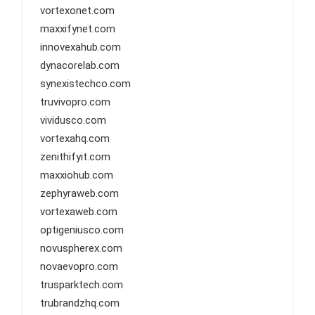
vortexonet.com
maxxifynet.com
innovexahub.com
dynacorelab.com
synexistechco.com
truvivopro.com
vividusco.com
vortexahq.com
zenithifyit.com
maxxiohub.com
zephyraweb.com
vortexaweb.com
optigeniusco.com
novuspherex.com
novaevopro.com
trusparktech.com
trubrandzhq.com