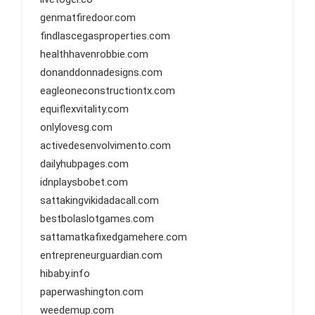
genmatfiredoor.com
findlascegasproperties.com
healthhavenrobbie.com
donanddonnadesigns.com
eagleoneconstructiontx.com
equiflexvitality.com
onlylovesg.com
activedesenvolvimento.com
dailyhubpages.com
idnplaysbobet.com
sattakingvikidadacall.com
bestbolaslotgames.com
sattamatkafixedgamehere.com
entrepreneurguardian.com
hibaby.info
paperwashington.com
weedemup.com