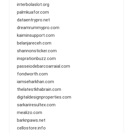
interbolaslot.org
palmkuafor.com
dataentrypro.net
dreamrummypro.com
kaiminsupport.com
belanjareceh.com
shannonsticker.com
insprationbuzz.com
passeiodebarcoarraial.com
fondworth.com
iamseharkhan.com
thelatestkhabrain.com
digitaldesignproperties.com
sarkariresultex.com
mealizo.com
barknpaws.net
cellostore.info