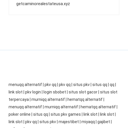
getcaminorealestateusa.xyz
menuqq alternatif
|
pkv qq
|
pkv qq
|
situs pkv
|
situs qq
|
qq
|
link slot
|
pkv login
|
login sbobet
|
situs slot gacor
|
situs slot
terpercaya
|
murniqq alternatif
|
hematqq alternatif
|
menuqq alternatif
|
murniqq alternatif
|
hematqq alternatif
|
poker online
|
situs qq
|
situs pkv games
|
link slot
|
link slot
|
link slot
|
pkv qq
|
situs pkv
|
majestibet
|
miyaqq
|
gajibet
|