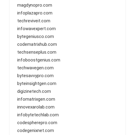
magdynopro.com
infoplazapro.com
techreviveit.com
infowavexpert.com
bytegeniusco.com
codematrixhub.com
techsenseplus.com
infoboostgenius.com
techwavegen.com
bytesavvypro.com
byteinsightgen.com
digizinetech.com
infomatrixgen.com
innovexarolab.com
infobytetechlab.com
codespherepro.com
codegenixnet.com