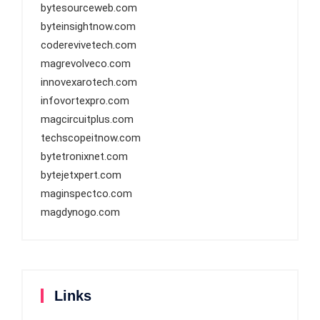
bytesourceweb.com
byteinsightnow.com
coderevivetech.com
magrevolveco.com
innovexarotech.com
infovortexpro.com
magcircuitplus.com
techscopeitnow.com
bytetronixnet.com
bytejetxpert.com
maginspectco.com
magdynogo.com
Links