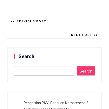
<< PREVIOUS POST
NEXT POST >>
Search
Search
Pengertian PKV: Panduan Komprehensif