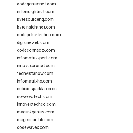
codegeniusnet.com
infoinsightnet.com
bytesourcehq.com
byteinsightnet.com
codepulsetechco.com
digizineweb.com
codeconnectx.com
infomatrixxpert.com
innovexaronet.com
techvistanow.com
infomatrixhq.com
cubixiosparklab.com
novaevotech.com
innovextechco.com
maglinkgenius.com
magcircuitlab.com
codewavex.com