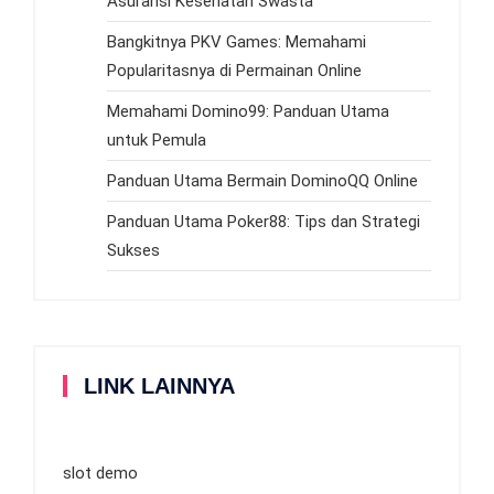
Asuransi Kesehatan Swasta
Bangkitnya PKV Games: Memahami
Popularitasnya di Permainan Online
Memahami Domino99: Panduan Utama
untuk Pemula
Panduan Utama Bermain DominoQQ Online
Panduan Utama Poker88: Tips dan Strategi
Sukses
LINK LAINNYA
slot demo