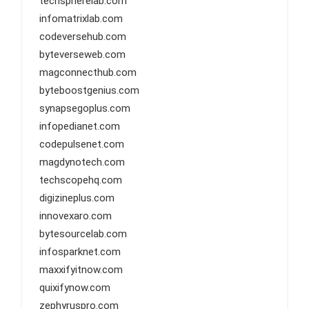
techspherelab.com
infomatrixlab.com
codeversehub.com
byteverseweb.com
magconnecthub.com
byteboostgenius.com
synapsegoplus.com
infopedianet.com
codepulsenet.com
magdynotech.com
techscopehq.com
digizineplus.com
innovexaro.com
bytesourcelab.com
infosparknet.com
maxxifyitnow.com
quixifynow.com
zephyruspro.com