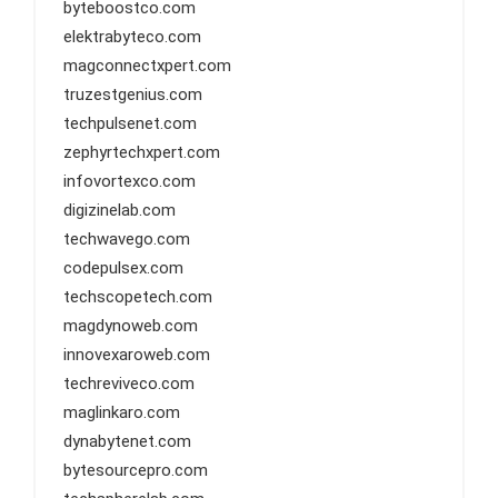
byteboostco.com
elektrabyteco.com
magconnectxpert.com
truzestgenius.com
techpulsenet.com
zephyrtechxpert.com
infovortexco.com
digizinelab.com
techwavego.com
codepulsex.com
techscopetech.com
magdynoweb.com
innovexaroweb.com
techreviveco.com
maglinkaro.com
dynabytenet.com
bytesourcepro.com