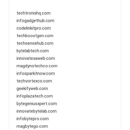
techtronixhq.com
infogadgethub.com
codelinkitpro.com
techboostgen.com
techsensehub.com
bytelabtech.com
innovatexaweb.com
magdynotechco.com
infosparkitnow.com
techvortexco.com
geekifyweb.com
infoplazatech.com
bytegeniusxpert.com
innovatebytelab.com
infobytepro.com
magbytego.com