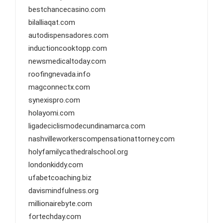
bestchancecasino.com
bilalliaqat.com
autodispensadores.com
inductioncooktopp.com
newsmedicaltoday.com
roofingnevada.info
magconnectx.com
synexispro.com
holayomi.com
ligadeciclismodecundinamarca.com
nashvilleworkerscompensationattorney.com
holyfamilycathedralschool.org
londonkiddy.com
ufabetcoaching.biz
davismindfulness.org
millionairebyte.com
fortechday.com