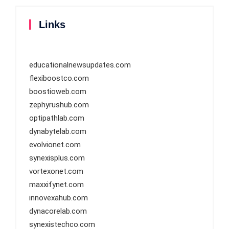
Links
educationalnewsupdates.com
flexiboostco.com
boostioweb.com
zephyrushub.com
optipathlab.com
dynabytelab.com
evolvionet.com
synexisplus.com
vortexonet.com
maxxifynet.com
innovexahub.com
dynacorelab.com
synexistechco.com