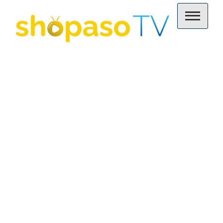
Skip
to
content
Situs Poker Online
Bergabunglah di situs poker online terpopuler dengan
CEBANQQ:
pengguna terbanyak. Mainkan poker dengan komunitas besar
Terpopuler dengan
dan nikmati berbagai event menarik.
Jalan Anda
Pengguna Terbanyak
menuju
kesuksesan
di dunia
perjudian