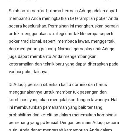
Salah satu manfaat utama bermain Aduqq adalah dapat
membantu Anda meningkatkan keterampilan poker Anda
secara keseluruhan. Permainan ini mengharuskan pemain
untuk menggunakan strategi dan taktik serupa seperti
poker tradisional, seperti membaca lawan, menggertak,
dan menghitung peluang. Namun, gameplay unik Aduqq
juga dapat membantu Anda mengembangkan
keterampilan dan teknik baru yang dapat diterapkan pada
variasi poker lainnya.
Di Aduqq, pemain diberikan kartu domino dan harus
menggunakannya untuk membentuk pasangan dan
kombinasi yang akan mengalahkan tangan lawannya. Hal
ini membutuhkan pemahaman yang baik tentang
probabilitas dan ketelitian dalam menemukan kombinasi
pemenang yang potensial. Dengan bermain Aduqq secara
rutin, Anda dapat mengasah kemampuan Anda dalam