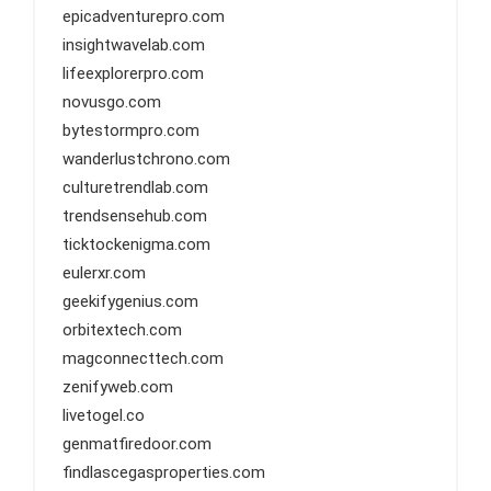
epicadventurepro.com
insightwavelab.com
lifeexplorerpro.com
novusgo.com
bytestormpro.com
wanderlustchrono.com
culturetrendlab.com
trendsensehub.com
ticktockenigma.com
eulerxr.com
geekifygenius.com
orbitextech.com
magconnecttech.com
zenifyweb.com
livetogel.co
genmatfiredoor.com
findlascegasproperties.com