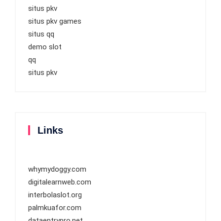
situs pkv
situs pkv games
situs qq
demo slot
qq
situs pkv
Links
whymydoggy.com
digitalearnweb.com
interbolaslot.org
palmkuafor.com
dataentrypro.net