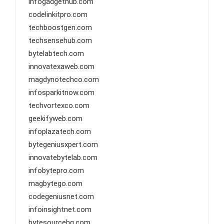
infogadgethub.com
codelinkitpro.com
techboostgen.com
techsensehub.com
bytelabtech.com
innovatexaweb.com
magdynotechco.com
infosparkitnow.com
techvortexco.com
geekifyweb.com
infoplazatech.com
bytegeniusxpert.com
innovatebytelab.com
infobytepro.com
magbytego.com
codegeniusnet.com
infoinsightnet.com
bytesourcehq.com