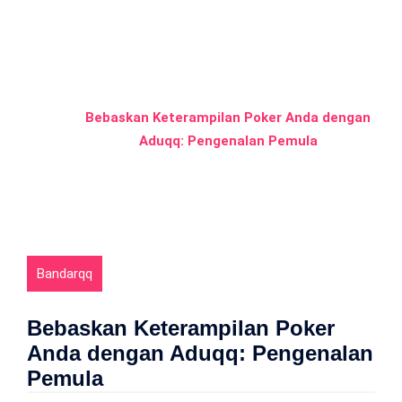
Pemula
Home
Bandarqq
Bebaskan Keterampilan Poker Anda dengan
Aduqq: Pengenalan Pemula
Bandarqq
Bebaskan Keterampilan Poker
Anda dengan Aduqq: Pengenalan
Pemula