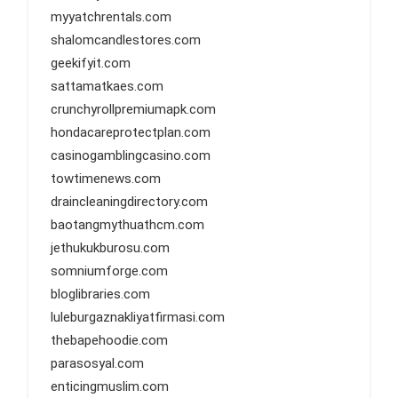
myyatchrentals.com
shalomcandlestores.com
geekifyit.com
sattamatkaes.com
crunchyrollpremiumapk.com
hondacareprotectplan.com
casinogamblingcasino.com
towtimenews.com
draincleaningdirectory.com
baotangmythuathcm.com
jethukukburosu.com
somniumforge.com
bloglibraries.com
luleburgaznakliyatfirmasi.com
thebapehoodie.com
parasosyal.com
enticingmuslim.com