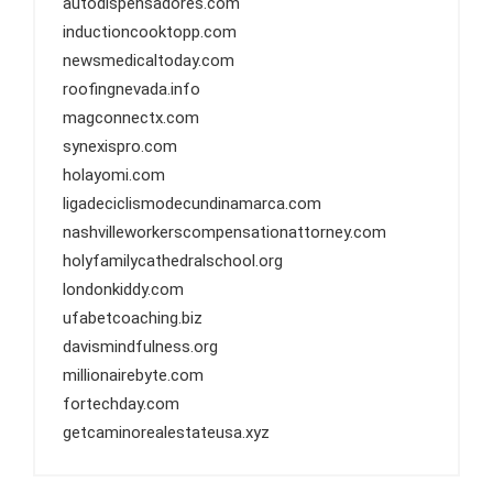
autodispensadores.com
inductioncooktopp.com
newsmedicaltoday.com
roofingnevada.info
magconnectx.com
synexispro.com
holayomi.com
ligadeciclismodecundinamarca.com
nashvilleworkerscompensationattorney.com
holyfamilycathedralschool.org
londonkiddy.com
ufabetcoaching.biz
davismindfulness.org
millionairebyte.com
fortechday.com
getcaminorealestateusa.xyz