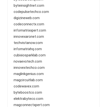
byteinsightnet.com
codepulsetechco.com
digizineweb.com
codeconnectx.com
infomatrixxpert.com
innovexaronet.com
techvistanow.com
infomatrixhq.com
cubixiosparklab.com
novaevotech.com
innovextechco.com
maglinkgenius.com
magcircuitlab.com
codewavex.com
byteboostco.com
elektrabyteco.com
magconnectxpert.com