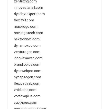
zentrixhq.com
innovestanet.com
dynabytexpert.com
flexifyit.com
maxxiogo.com
novusgotech.com
nextronnet.com
dynamoxco.com
zenturogen.com
innovexaweb.com
brandioplus.com
dynawebpro.com
synapsegen.com
flexipathlab.com
vividushq.com
vortexaplus.com
cubixiogo.com
novuspherenet.com