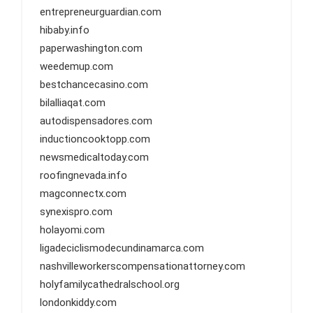
entrepreneurguardian.com
hibaby.info
paperwashington.com
weedemup.com
bestchancecasino.com
bilalliaqat.com
autodispensadores.com
inductioncooktopp.com
newsmedicaltoday.com
roofingnevada.info
magconnectx.com
synexispro.com
holayomi.com
ligadeciclismodecundinamarca.com
nashvilleworkerscompensationattorney.com
holyfamilycathedralschool.org
londonkiddy.com