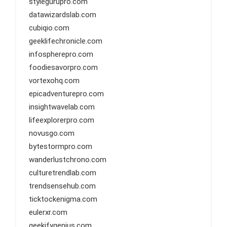
stylegurupro.com
datawizardslab.com
cubiqio.com
geeklifechronicle.com
infospherepro.com
foodiesavorpro.com
vortexohq.com
epicadventurepro.com
insightwavelab.com
lifeexplorerpro.com
novusgo.com
bytestormpro.com
wanderlustchrono.com
culturetrendlab.com
trendsensehub.com
ticktockenigma.com
eulerxr.com
geekifygenius.com