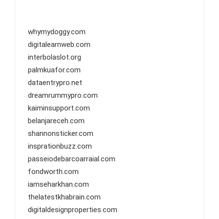
whymydoggy.com
digitalearnweb.com
interbolaslot.org
palmkuafor.com
dataentrypro.net
dreamrummypro.com
kaiminsupport.com
belanjareceh.com
shannonsticker.com
insprationbuzz.com
passeiodebarcoarraial.com
fondworth.com
iamseharkhan.com
thelatestkhabrain.com
digitaldesignproperties.com