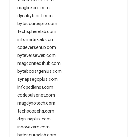
maglinkaro.com
dynabytenet.com
bytesourcepro.com
techspherelab.com
infomatrixlab.com
codeversehub.com
byteverseweb.com
magconnecthub.com
byteboostgenius.com
synapsegoplus.com
infopedianet.com
codepulsenet.com
magdynotech.com
techscopehq.com
digizineplus.com
innovexaro.com
bytesourcelab.com