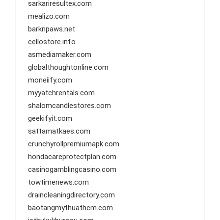
sarkariresultex.com
mealizo.com
barknpaws.net
cellostore.info
asmediamaker.com
globalthoughtonline.com
moneiify.com
myyatchrentals.com
shalomcandlestores.com
geekifyit.com
sattamatkaes.com
crunchyrollpremiumapk.com
hondacareprotectplan.com
casinogamblingcasino.com
towtimenews.com
draincleaningdirectory.com
baotangmythuathcm.com