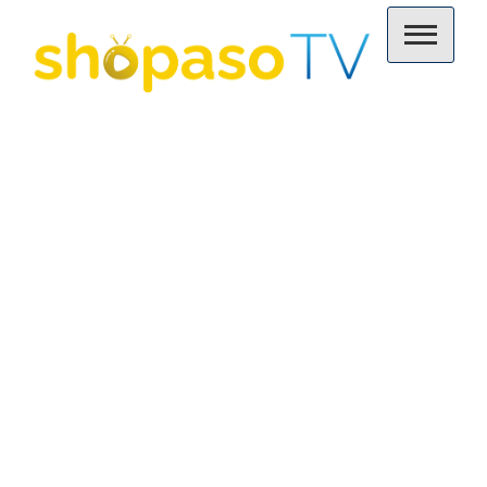
Skip
to
content
Situs Poker Online
Bergabunglah di situs poker online terpopuler dengan
BD Koprok:
pengguna terbanyak. Mainkan poker dengan komunitas besar
Terpopuler dengan
dan nikmati berbagai event menarik.
Game
Pengguna Terbanyak
Populer
Indonesia
Menggempar
kan Dunia