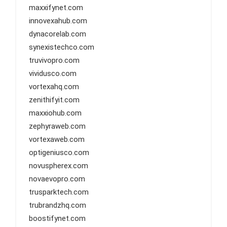
maxxifynet.com
innovexahub.com
dynacorelab.com
synexistechco.com
truvivopro.com
vividusco.com
vortexahq.com
zenithifyit.com
maxxiohub.com
zephyraweb.com
vortexaweb.com
optigeniusco.com
novuspherex.com
novaevopro.com
trusparktech.com
trubrandzhq.com
boostifynet.com