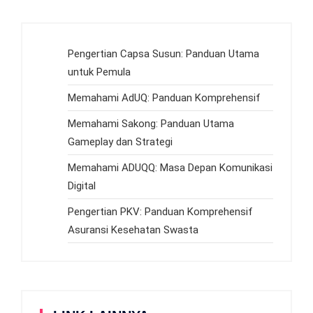
Pengertian Capsa Susun: Panduan Utama
untuk Pemula
Memahami AdUQ: Panduan Komprehensif
Memahami Sakong: Panduan Utama
Gameplay dan Strategi
Memahami ADUQQ: Masa Depan Komunikasi
Digital
Pengertian PKV: Panduan Komprehensif
Asuransi Kesehatan Swasta