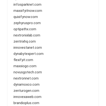
infosparknet.com
maxxifyitnow.com
quixifynow.com
zephyruspro.com
optipathx.com
nextronixlab.com
zentrixhq.com
innovestanet.com
dynabytexpert.com
flexifyit.com
maxxiogo.com
novusgotech.com
nextronnet.com
dynamoxco.com
zenturogen.com
innovexaweb.com
brandioplus.com