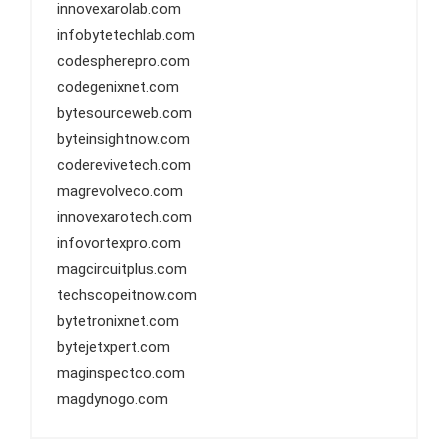
innovexarolab.com
infobytetechlab.com
codespherepro.com
codegenixnet.com
bytesourceweb.com
byteinsightnow.com
coderevivetech.com
magrevolveco.com
innovexarotech.com
infovortexpro.com
magcircuitplus.com
techscopeitnow.com
bytetronixnet.com
bytejetxpert.com
maginspectco.com
magdynogo.com