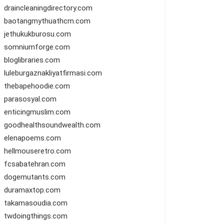
draincleaningdirectory.com
baotangmythuathcm.com
jethukukburosu.com
somniumforge.com
bloglibraries.com
luleburgaznakliyatfirmasi.com
thebapehoodie.com
parasosyal.com
enticingmuslim.com
goodhealthsoundwealth.com
elenapoems.com
hellmouseretro.com
fcsabatehran.com
dogemutants.com
duramaxtop.com
takamasoudia.com
twdoingthings.com