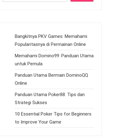
Bangkitnya PKV Games: Memahami
Popularitasnya di Permainan Online
Memahami Domino99: Panduan Utama
untuk Pemula
Panduan Utama Bermain DominoQQ
Online
Panduan Utama Poker88: Tips dan
Strategi Sukses
10 Essential Poker Tips for Beginners
to Improve Your Game