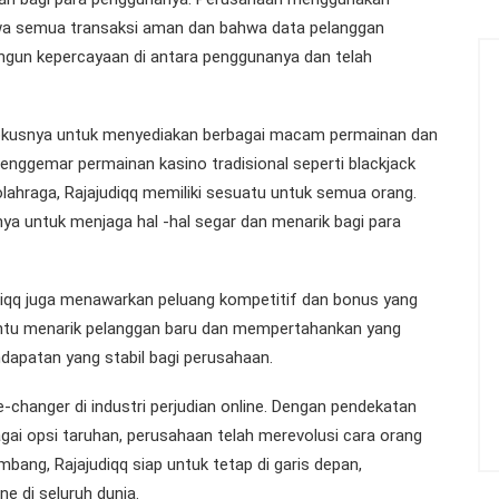
hwa semua transaksi aman dan bahwa data pelanggan
angun kepercayaan di antara penggunanya dan telah
 fokusnya untuk menyediakan berbagai macam permainan dan
nggemar permainan kasino tradisional seperti blackjack
olahraga, Rajajudiqq memiliki sesuatu untuk semua orang.
ya untuk menjaga hal -hal segar dan menarik bagi para
diqq juga menawarkan peluang kompetitif dan bonus yang
antu menarik pelanggan baru dan mempertahankan yang
apatan yang stabil bagi perusahaan.
-changer di industri perjudian online. Dengan pendekatan
ai opsi taruhan, perusahaan telah merevolusi cara orang
embang, Rajajudiqq siap untuk tetap di garis depan,
e di seluruh dunia.