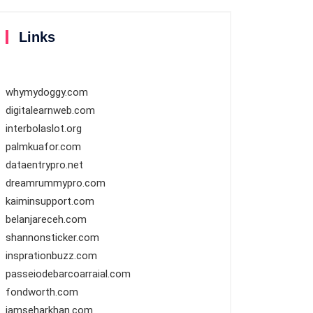
Links
whymydoggy.com
digitalearnweb.com
interbolaslot.org
palmkuafor.com
dataentrypro.net
dreamrummypro.com
kaiminsupport.com
belanjareceh.com
shannonsticker.com
insprationbuzz.com
passeiodebarcoarraial.com
fondworth.com
iamseharkhan.com