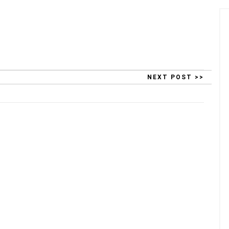
NEXT POST >>