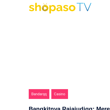
Skip
to
content
Situs Poker Online
Bergabunglah di situs poker online
Bangkitny
terpopuler dengan pengguna terbanyak.
Terpopuler dengan
Mainkan poker dengan komunitas besar
Indu
Pengguna
dan nikmati berbagai event menarik.
Terbanyak
Home
Bandarqq
Casino
Bangkitnya Rajajudiqq: Merev