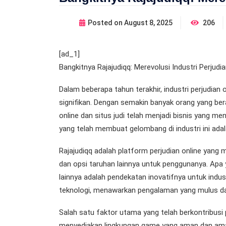
Posted on
August 8, 2025
206
[ad_1]
Bangkitnya Rajajudiqq: Merevolusi Industri Perjudia
Dalam beberapa tahun terakhir, industri perjudian
signifikan. Dengan semakin banyak orang yang bera
online dan situs judi telah menjadi bisnis yang 
yang telah membuat gelombang di industri ini adal
Rajajudiqq adalah platform perjudian online yang
dan opsi taruhan lainnya untuk penggunanya. Apa 
lainnya adalah pendekatan inovatifnya untuk indus
teknologi, menawarkan pengalaman yang mulus d
Salah satu faktor utama yang telah berkontribusi
menyediakan lingkungan game yang aman dan am