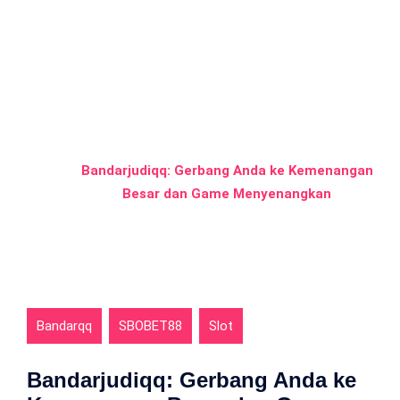
Menyenangk
an
Home
Bandarqq
Bandarjudiqq: Gerbang Anda ke Kemenangan
Besar dan Game Menyenangkan
Bandarqq
SBOBET88
Slot
Bandarjudiqq: Gerbang Anda ke