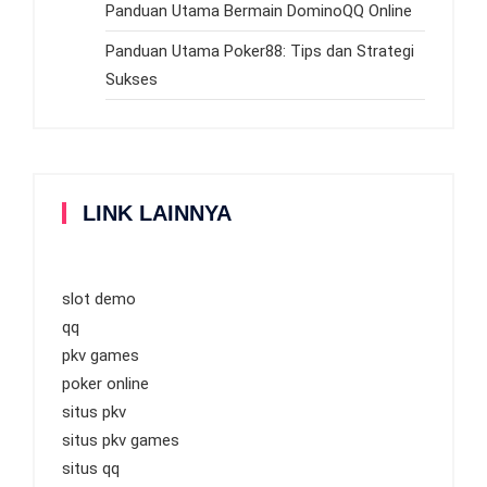
Panduan Utama Bermain DominoQQ Online
Panduan Utama Poker88: Tips dan Strategi
Sukses
LINK LAINNYA
slot demo
qq
pkv games
poker online
situs pkv
situs pkv games
situs qq