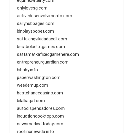
equiflexvitality.com
onlylovesg.com
activedesenvolvimento.com
dailyhubpages.com
idnplaysbobet.com
sattakingvikidadacall.com
bestbolaslotgames.com
sattamatkafixedgamehere.com
entrepreneurguardian.com
hibaby.info
paperwashington.com
weedemup.com
bestchancecasino.com
bilalliaqat.com
autodispensadores.com
inductioncooktopp.com
newsmedicaltoday.com
roofingnevada.info