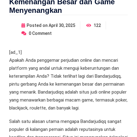
Kemenangan Besar dan Game
Menyenangkan
Posted on
April 30, 2025
122
0
Comment
[ad_1]
Apakah Anda penggemar perjudian online dan mencari
platform yang andal untuk menguji keberuntungan dan
keterampilan Anda? Tidak terlihat lagi dari Bandarjudiqq,
pintu gerbang Anda ke kemenangan besar dan permainan
yang menarik. Bandarjudiqq adalah situs judi online populer
yang menawarkan berbagai macam game, termasuk poker,
blackjack, roulette, dan banyak lagi.
Salah satu alasan utama mengapa Bandarjudiqq sangat
populer di kalangan pemain adalah reputasinya untuk