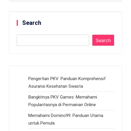
Search
Search
Pengertian PKV: Panduan Komprehensif
Asuransi Kesehatan Swasta
Bangkitnya PKV Games: Memahami
Popularitasnya di Permainan Online
Memahami Domino99: Panduan Utama
untuk Pemula