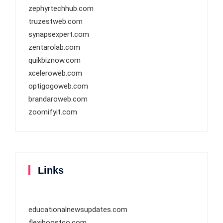
zephyrtechhub.com
truzestweb.com
synapsexpert.com
zentarolab.com
quikbiznow.com
xceleroweb.com
optigogoweb.com
brandaroweb.com
zoomifyit.com
Links
educationalnewsupdates.com
flexiboostco.com