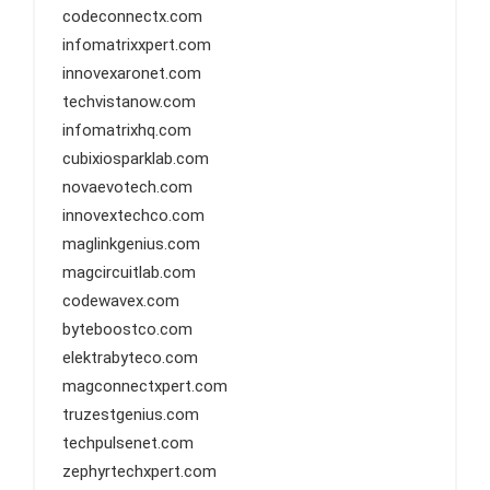
codeconnectx.com
infomatrixxpert.com
innovexaronet.com
techvistanow.com
infomatrixhq.com
cubixiosparklab.com
novaevotech.com
innovextechco.com
maglinkgenius.com
magcircuitlab.com
codewavex.com
byteboostco.com
elektrabyteco.com
magconnectxpert.com
truzestgenius.com
techpulsenet.com
zephyrtechxpert.com