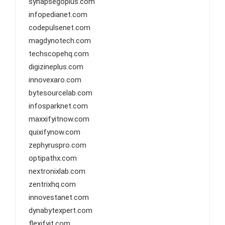
synapsegoplus.com
infopedianet.com
codepulsenet.com
magdynotech.com
techscopehq.com
digizineplus.com
innovexaro.com
bytesourcelab.com
infosparknet.com
maxxifyitnow.com
quixifynow.com
zephyruspro.com
optipathx.com
nextronixlab.com
zentrixhq.com
innovestanet.com
dynabytexpert.com
flexifyit.com