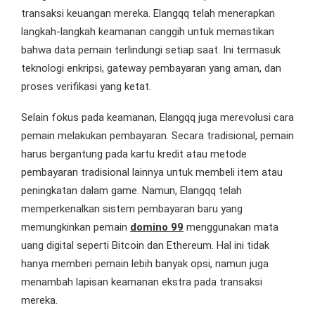
transaksi keuangan mereka. Elangqq telah menerapkan
langkah-langkah keamanan canggih untuk memastikan
bahwa data pemain terlindungi setiap saat. Ini termasuk
teknologi enkripsi, gateway pembayaran yang aman, dan
proses verifikasi yang ketat.
Selain fokus pada keamanan, Elangqq juga merevolusi cara
pemain melakukan pembayaran. Secara tradisional, pemain
harus bergantung pada kartu kredit atau metode
pembayaran tradisional lainnya untuk membeli item atau
peningkatan dalam game. Namun, Elangqq telah
memperkenalkan sistem pembayaran baru yang
memungkinkan pemain
domino 99
menggunakan mata
uang digital seperti Bitcoin dan Ethereum. Hal ini tidak
hanya memberi pemain lebih banyak opsi, namun juga
menambah lapisan keamanan ekstra pada transaksi
mereka.