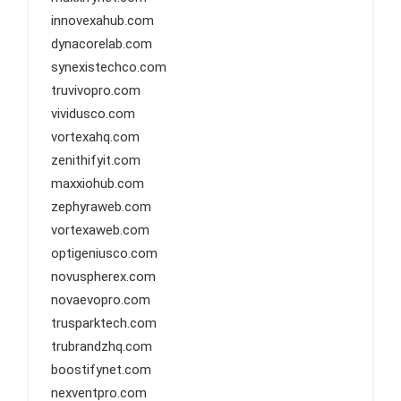
innovexahub.com
dynacorelab.com
synexistechco.com
truvivopro.com
vividusco.com
vortexahq.com
zenithifyit.com
maxxiohub.com
zephyraweb.com
vortexaweb.com
optigeniusco.com
novuspherex.com
novaevopro.com
trusparktech.com
trubrandzhq.com
boostifynet.com
nexventpro.com