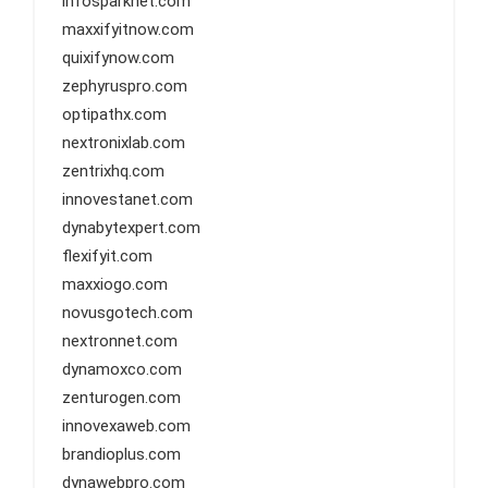
infosparknet.com
maxxifyitnow.com
quixifynow.com
zephyruspro.com
optipathx.com
nextronixlab.com
zentrixhq.com
innovestanet.com
dynabytexpert.com
flexifyit.com
maxxiogo.com
novusgotech.com
nextronnet.com
dynamoxco.com
zenturogen.com
innovexaweb.com
brandioplus.com
dynawebpro.com