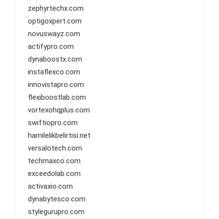
zephyrtechx.com
optigoxpert.com
novuswayz.com
actifypro.com
dynaboostx.com
instaflexco.com
innovistapro.com
flexiboostlab.com
vortexohqplus.com
swiftiopro.com
hamilelikbelirtisi.net
versalotech.com
techmaxco.com
exceedolab.com
activaxio.com
dynabytesco.com
stylegurupro.com