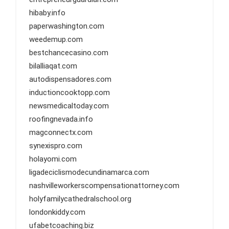
hibaby.info
paperwashington.com
weedemup.com
bestchancecasino.com
bilalliaqat.com
autodispensadores.com
inductioncooktopp.com
newsmedicaltoday.com
roofingnevada.info
magconnectx.com
synexispro.com
holayomi.com
ligadeciclismodecundinamarca.com
nashvilleworkerscompensationattorney.com
holyfamilycathedralschool.org
londonkiddy.com
ufabetcoaching.biz