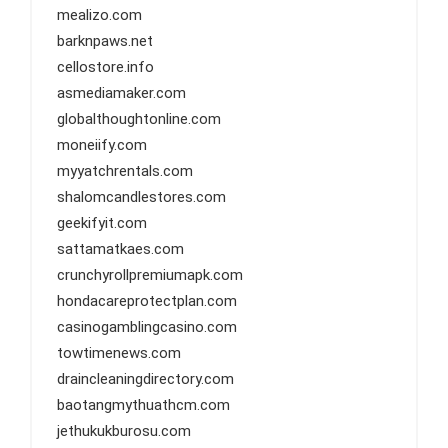
mealizo.com
barknpaws.net
cellostore.info
asmediamaker.com
globalthoughtonline.com
moneiify.com
myyatchrentals.com
shalomcandlestores.com
geekifyit.com
sattamatkaes.com
crunchyrollpremiumapk.com
hondacareprotectplan.com
casinogamblingcasino.com
towtimenews.com
draincleaningdirectory.com
baotangmythuathcm.com
jethukukburosu.com