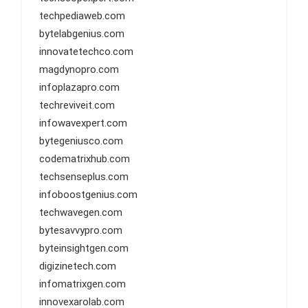
techpediaweb.com
bytelabgenius.com
innovatetechco.com
magdynopro.com
infoplazapro.com
techreviveit.com
infowavexpert.com
bytegeniusco.com
codematrixhub.com
techsenseplus.com
infoboostgenius.com
techwavegen.com
bytesavvypro.com
byteinsightgen.com
digizinetech.com
infomatrixgen.com
innovexarolab.com