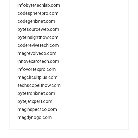
infobytetechlab.com
codespherepro.com
codegenixnet.com
bytesourceweb.com
byteinsightnow.com
coderevivetech.com
magrevolveco.com
innovexarotech.com
infovortexpro.com
magcircuitplus.com
techscopeitnow.com
bytetronixnet.com
bytejetxpert.com
maginspectco.com
magdynogo.com