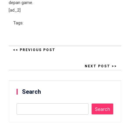
depan game.
[ad_2]
Tags:
<< PREVIOUS POST
NEXT POST >>
Search
Search