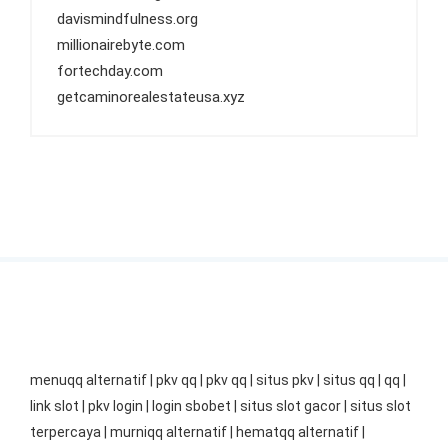
davismindfulness.org
millionairebyte.com
fortechday.com
getcaminorealestateusa.xyz
menuqq alternatif
|
pkv qq
|
pkv qq
|
situs pkv
|
situs qq
|
qq
|
link slot
|
pkv login
|
login sbobet
|
situs slot gacor
|
situs slot
terpercaya
|
murniqq alternatif
|
hematqq alternatif
|