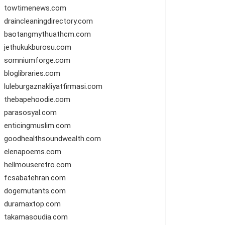
towtimenews.com
draincleaningdirectory.com
baotangmythuathcm.com
jethukukburosu.com
somniumforge.com
bloglibraries.com
luleburgaznakliyatfirmasi.com
thebapehoodie.com
parasosyal.com
enticingmuslim.com
goodhealthsoundwealth.com
elenapoems.com
hellmouseretro.com
fcsabatehran.com
dogemutants.com
duramaxtop.com
takamasoudia.com