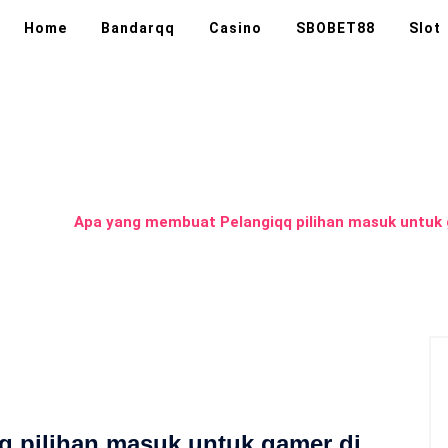
Home
Bandarqq
Casino
SBOBET88
Slot
membuat Pelangi
tuk gamer di 
ndarqq
Apa yang membuat Pelangiqq pilihan masuk untuk
 pilihan masuk untuk gamer di