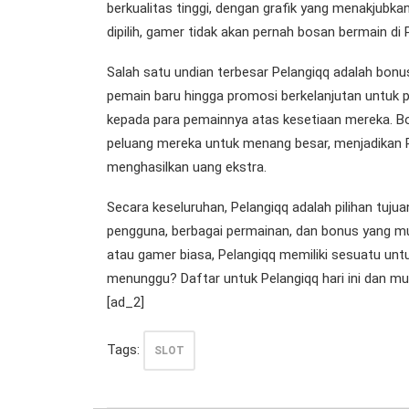
berkualitas tinggi, dengan grafik yang menakjubk
dipilih, gamer tidak akan pernah bosan bermain di 
Salah satu undian terbesar Pelangiqq adalah bonu
pemain baru hingga promosi berkelanjutan untuk 
kepada para pemainnya atas kesetiaan mereka. 
peluang mereka untuk menang besar, menjadikan Pe
menghasilkan uang ekstra.
Secara keseluruhan, Pelangiqq adalah pilihan tu
pengguna, berbagai permainan, dan bonus yang m
atau gamer biasa, Pelangiqq memiliki sesuatu un
menunggu? Daftar untuk Pelangiqq hari ini dan mu
[ad_2]
Tags:
SLOT