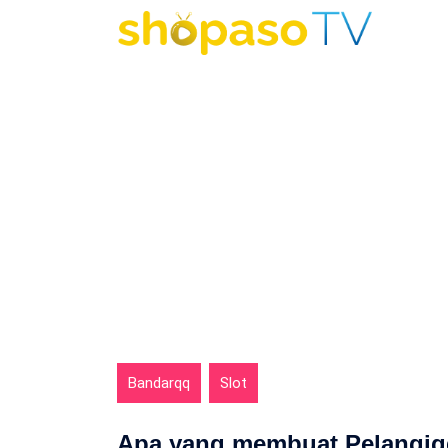
Skip
to
content
Situs Poker Online
Bergabunglah di situs poker online
Apa yang 
terpopuler dengan pengguna terbanyak.
Terpopuler dengan
Mainkan poker dengan komunitas besar
masuk un
Pengguna
dan nikmati berbagai event menarik.
Terbanyak
Home
Ba
Bandarqq
Slot
Apa yang membuat Pelangiqq